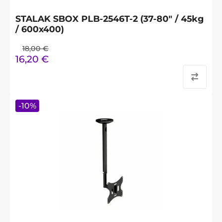
STALAK SBOX PLB-2546T-2 (37-80" / 45kg
/ 600x400)
18,00
€
16,20
€
-
10
%