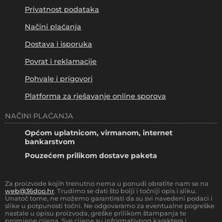
Privatnost podataka
Načini plaćanja
Dostava i isporuka
Povrat i reklamacije
Pohvale i prigovori
Platforma za rješavanje online sporova
NAČINI PLAĆANJA
Općom uplatnicom, virmanom, internet
bankarstvom
Pouzećem prilikom dostave paketa
Za proizvode kojih trenutno nema u ponudi obratite nam se na
web@36doo.hr
. Trudimo se dati što bolji i točniji opis i sliku.
Unatoč tome, ne možemo garantirati da su svi navedeni podaci i
slike u potpunosti točni. Ne odgovaramo za eventualne pogreške
nastale u opisu proizvoda, greške prilikom štampanja te
promjene cijena. Sve cijene su informativnog karaktera i