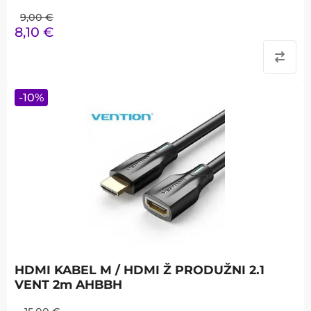
9,00
€
8,10
€
-
10
%
HDMI KABEL M / HDMI Ž PRODUŽNI 2.1
VENT 2m AHBBH