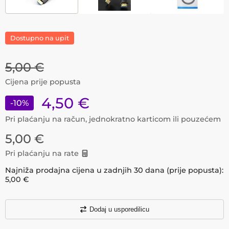
Dostupno na upit
5,00
€
Cijena prije popusta
4,50
€
-
10
%
Pri plaćanju na račun, jednokratno karticom ili pouzećem
5,00
€
Pri plaćanju na rate
Najniža prodajna cijena u zadnjih 30 dana (prije popusta):
5,00
€
Dodaj u usporedilicu