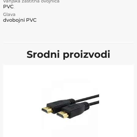
Vanjska zaštitna ovojnica
PVC
Glava
dvobojni PVC
Srodni proizvodi