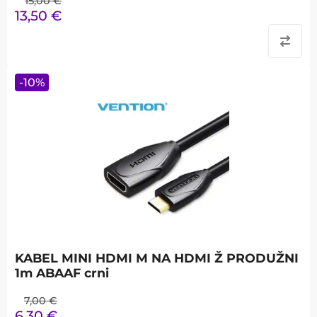
15,00
€
13,50
€
-
10
%
KABEL MINI HDMI M NA HDMI Ž PRODUŽNI
1m ABAAF crni
7,00
€
6,30
€