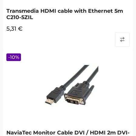
Transmedia HDMI cable with Ethernet 5m
C210-5ZIL
5,31
€
-
10
%
NaviaTec Monitor Cable DVI / HDMI 2m DVI-