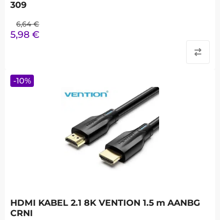
309
6,64
€
5,98
€
-
10
%
HDMI KABEL 2.1 8K VENTION 1.5 m AANBG
CRNI