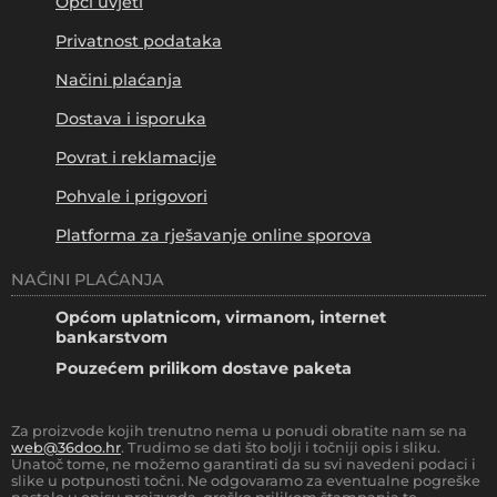
Opći uvjeti
Privatnost podataka
Načini plaćanja
Dostava i isporuka
Povrat i reklamacije
Pohvale i prigovori
Platforma za rješavanje online sporova
NAČINI PLAĆANJA
Općom uplatnicom, virmanom, internet
bankarstvom
Pouzećem prilikom dostave paketa
Za proizvode kojih trenutno nema u ponudi obratite nam se na
web@36doo.hr
. Trudimo se dati što bolji i točniji opis i sliku.
Unatoč tome, ne možemo garantirati da su svi navedeni podaci i
slike u potpunosti točni. Ne odgovaramo za eventualne pogreške