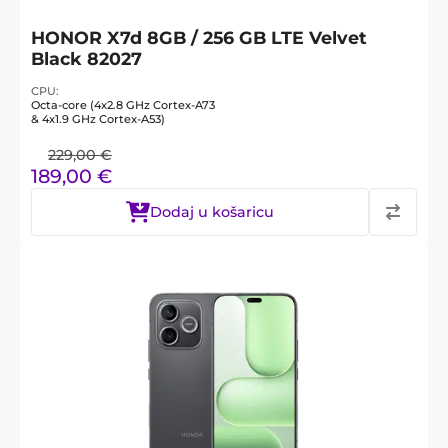
HONOR X7d 8GB / 256 GB LTE Velvet
Black 82027
CPU
Octa-core (4x2.8 GHz Cortex-A73
& 4x1.9 GHz Cortex-A53)
229,00
€
189,00
€
Dodaj u košaricu