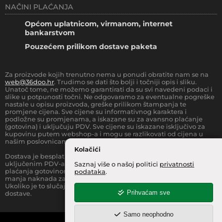
NAČINI PLAĆANJA
Općom uplatnicom, virmanom, internet
bankarstvom
Pouzećem prilikom dostave paketa
Za proizvode kojih trenutno nema u ponudi obratite nam se na
web@36doo.hr
. Trudimo se dati što bolji i točniji opis i sliku.
Unatoč tome, ne možemo garantirati da su svi navedeni podaci i
slike u potpunosti točni. Ne odgovaramo za eventualne pogreške
nastale u opisu proizvoda, greške prilikom štampanja te
promjene cijena. Sve cijene su informativnog karaktera i
podložne su promjenama, a iskazane su za avansno plaćanje
(gotovina) i uključuju PDV. Sve cijene su iskazane isključivo za
kupovinu putem webshop-a i mogu se razlikovati od cijena u
našim poslovnicama.
Kolačići
Dostava je besplatna za sve narudžbe iznad
66.36
€
(sa
uključenim PDV-a) za Zonu 1 (cijela RH, osim otoka).
Prilikom
Saznaj više o našoj politici
privatnosti
plaćanja gotovinom pri dostavi robe na kućnu adresu, moguća je
podataka
.
manja naknada za rad sa gotovinom na strani dostavne službe.
Ukoliko je to slučaj, to je jasno označeno pri samom iznosu
Prihvaćam sve
dostave.
Samo neophodno