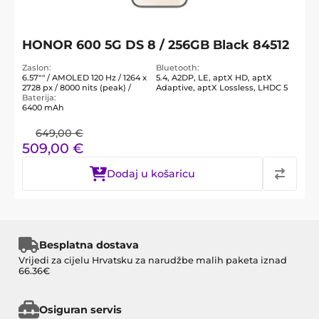
HONOR 600 5G DS 8 / 256GB Black 84512
Zaslon
Bluetooth
6.57"" / AMOLED 120 Hz / 1264 x
5.4, A2DP, LE, aptX HD, aptX
2728 px / 8000 nits (peak) /
Adaptive, aptX Lossless, LHDC 5
Baterija
6400 mAh
649,00
€
509,00
€
Dodaj u košaricu
Besplatna dostava
Vrijedi za cijelu Hrvatsku za narudžbe malih paketa iznad
66.36€
Osiguran servis