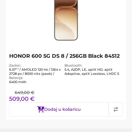
HONOR 600 5G DS 8 / 256GB Black 84512
Zaslon
Bluetooth
6.57"" / AMOLED 120 Hz / 1264 x
5.4, A2DP, LE, aptX HD, aptX
2728 px / 8000 nits (peak) /
Adaptive, aptX Lossless, LHDC 5
Baterija
6400 mAh
649,00
€
509,00
€
Dodaj u košaricu