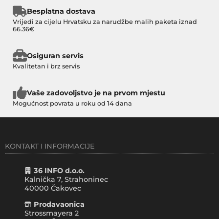
Besplatna dostava
Vrijedi za cijelu Hrvatsku za narudžbe malih paketa iznad
66.36€
Osiguran servis
Kvalitetan i brz servis
Vaše zadovoljstvo je na prvom mjestu
Mogućnost povrata u roku od 14 dana
KONTAKT I INFORMACIJE
36 INFO d.o.o.
Kalnička 7, Strahoninec
40000
Čakovec
Prodavaonica
Strossmayera 2