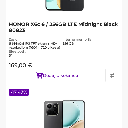
HONOR X6c 6 / 256GB LTE Midnight Black
80823
Zaslon
Interna memorija
6,61-inčni IPS TFT ekran s HD+
256 GB
rezolucijom (1604 × 720 piksela)
Bluetooth
5.1.
169,00
€
Dodaj u košaricu
-
17,47
%