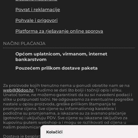
Povrat i reklamacije
Pohvale i prigovori
Platforma za rješavanje online sporova
NAČINI PLAĆANJA
Općom uplatnicom, virmanom, internet
bankarstvom
Pouzećem prilikom dostave paketa
Za proizvode kojih trenutno nema u ponudi obratite nam se na
web@36doo.hr
. Trudimo se dati što bolji i točniji opis i sliku.
Unatoč tome, ne možemo garantirati da su svi navedeni podaci i
slike u potpunosti točni. Ne odgovaramo za eventualne pogreške
nastale u opisu proizvoda, greške prilikom štampanja te
promjene cijena. Sve cijene su informativnog karaktera i
podložne su promjenama, a iskazane su za avansno plaćanje
(gotovina) i uključuju PDV. Sve cijene su iskazane isključivo za
kupovinu putem webshop-a i mogu se razlikovati od cijena u
našim poslovnicama.
Kolačići
Dostava je besplatna za sve narudžbe iznad
66.36
€
(sa