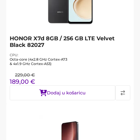
HONOR X7d 8GB / 256 GB LTE Velvet
Black 82027
CPU
Octa-core (4x2.8 GHz Cortex-A73
& 4x1.9 GHz Cortex-A53)
229,00
€
189,00
€
Dodaj u košaricu