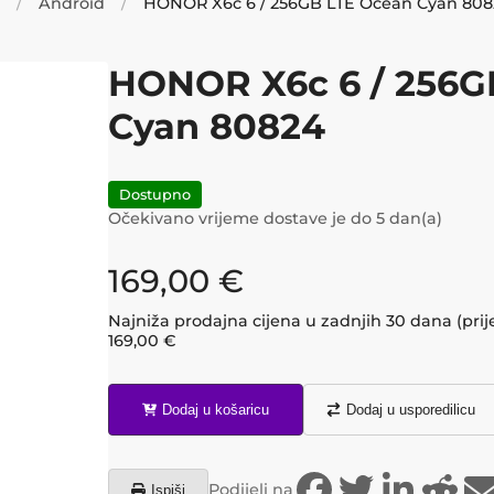
Android
HONOR X6c 6 / 256GB LTE Ocean Cyan 80
HONOR X6c 6 / 256G
Cyan 80824
Dostupno
Očekivano vrijeme dostave je do
5
dan(a)
169,00
€
Najniža prodajna cijena u zadnjih 30 dana (prij
169,00
€
Dodaj u košaricu
Dodaj u usporedilicu
Podijeli na
Ispiši