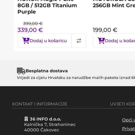
8GB / 512GB Titanium
256GB Mint Gr
Purple
399,00
€
339,00
€
199,00
€
Dodaj u košaricu
Dodaj u koša
Besplatna dostava
Vrijedi za cijelu Hrvatsku za narudžbe malih paketa iznad 6
KONTAKT I INFORMACIJE
UVJETI KO
36 INFO d.o.o.
Opći 
Kalnička 7, Strahoninec
Priva
40000
Čakovec