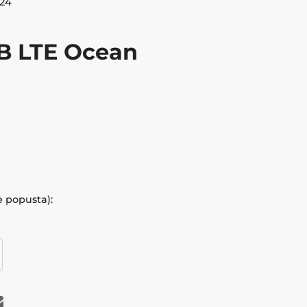
824
B LTE Ocean
e popusta):