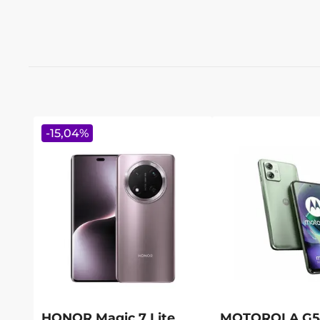
-
15,04
%
HONOR Magic 7 Lite
MOTOROLA G54