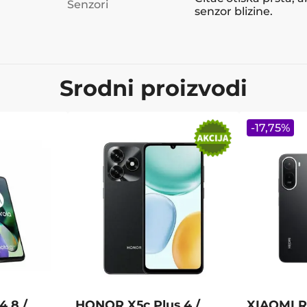
Senzori
senzor blizine.
Srodni proizvodi
-
17,75
%
 8 /
HONOR X5c Plus 4 /
XIAOMI 