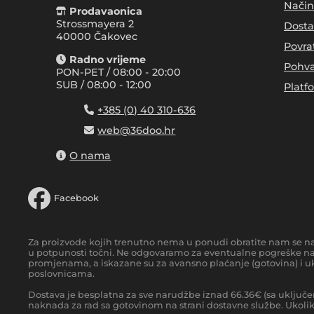
Način
Prodavaonica
Strossmayera 2
Dosta
40000 Čakovec
Povra
Radno vrijeme
Pohva
PON-PET / 08:00 - 20:00
SUB / 08:00 - 12:00
Platf
+385 (0) 40 310-636
web@36doo.hr
O nama
Facebook
Za proizvode kojih trenutno nema u ponudi obratite nam se n
u potpunosti točni. Ne odgovaramo za eventualne pogreške nas
promjenama, a iskazane su za avansno plaćanje (gotovina) i uk
poslovnicama.
Dostava je besplatna za sve narudžbe iznad
66.36
€
(sa uključe
naknada za rad sa gotovinom na strani dostavne službe. Ukoliko