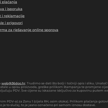
i plaćanja
va i isporuka
t i reklamacije
le i prigovori
orma za rješavanje online sporova
a
web@36doo.hr
. Trudimo se dati što bolji i točniji opis i sliku. Una
tale u opisu proizvoda, greške prilikom štampanja te promjene cijen
ljučuju PDV. Sve cijene su iskazane isključivo za kupovinu putem we
nim PDV-a) za Zonu 1 (cijela RH, osim otoka).
Prilikom plaćanja gotov
 je to slučaj, to je jasno označeno pri samom iznosu dostave.