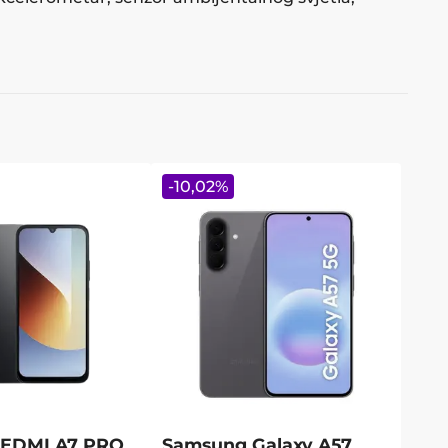
-
10,02
%
REDMI A7 PRO
Samsung Galaxy A57