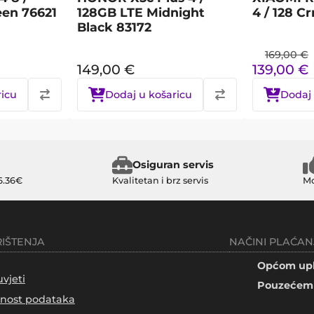
een 76621
128GB LTE Midnight
4 / 128 C
Black 83172
169,00
€
149,00
€
139,00
€
ricu
Dodaj u košaricu
Dodaj 
Osiguran servis
6.36€
Kvalitetan i brz servis
Mo
RIŠTENJA
NAČINI PLAĆAN
Općom upl
uvjeti
Pouzećem 
tnost podataka