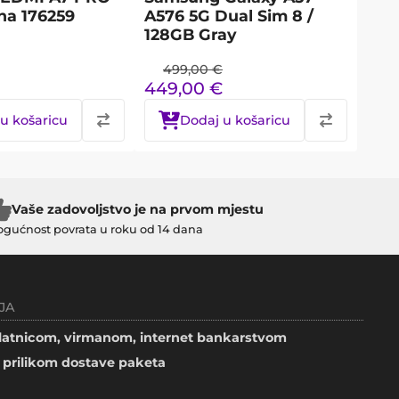
rna 176259
A576 5G Dual Sim 8 /
128GB Gray
499,00
€
449,00
€
u košaricu
Dodaj u košaricu
Vaše zadovoljstvo je na prvom mjestu
gućnost povrata u roku od 14 dana
JA
atnicom, virmanom, internet bankarstvom
prilikom dostave paketa