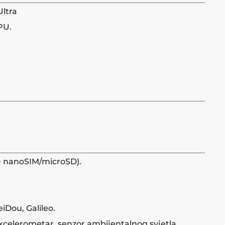
Ultra
PU.
+ nanoSIM/microSD).
Dou, Galileo.
akcelerometar, senzor ambijentalnog svjetla,