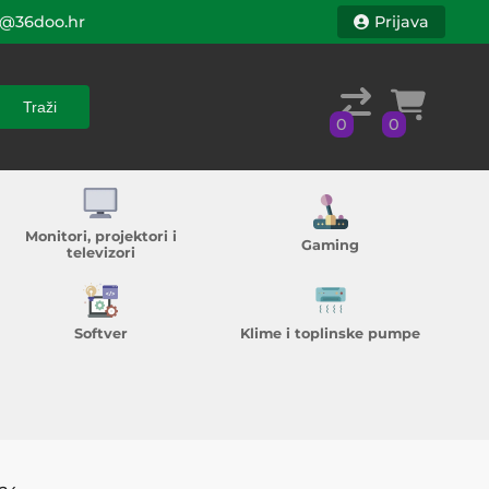
@36doo.hr
Prijava
Traži
0
0
Traži
0
0
Monitori, projektori i
Gaming
televizori
Softver
Klime i toplinske pumpe