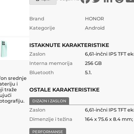
Brand
HONOR
Kategorije
Android
ISTAKNUTE KARAKTERISTIKE
Zaslon
6,61-inčni IPS TFT e
Interna memorija
256 GB
Bluetooth
5.1.
fon srednje
teriju i
OSTALE KARAKTERISTIKE
ji traže
ujući
tografiju.
DIZAJN I ZASLON
Zaslon
6,61-inčni IPS TFT e
Dimenzije i težina
164 x 75.6 x 8.4 mm; 
PERFORMANSE