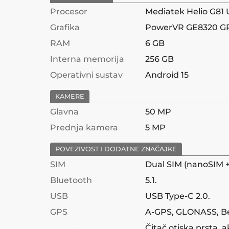
Procesor
Mediatek Helio G81 
Grafika
PowerVR GE8320 G
RAM
6 GB
Interna memorija
256 GB
Operativni sustav
Android 15
KAMERE
Glavna
50 MP
Prednja kamera
5 MP
POVEZIVOST I DODATNE ZNAČAJKE
SIM
Dual SIM (nanoSIM 
Bluetooth
5.1.
USB
USB Type-C 2.0.
GPS
A-GPS, GLONASS, Bei
Čitač otiska prsta, 