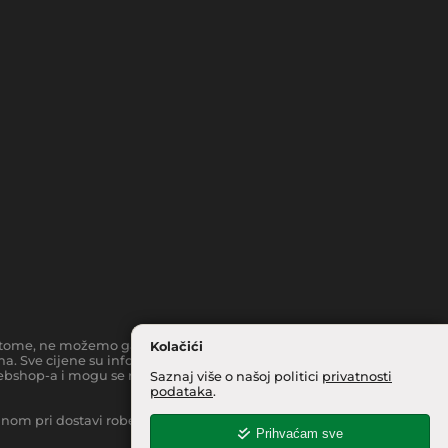
toč tome, ne možemo garantirati da su svi navedeni podaci i slike
Kolačići
a. Sve cijene su informativnog karaktera i podložne su
bshop-a i mogu se razlikovati od cijena u našim
Saznaj više o našoj politici
privatnosti
podataka
.
inom pri dostavi robe na kućnu adresu, moguća je manja
Prihvaćam sve