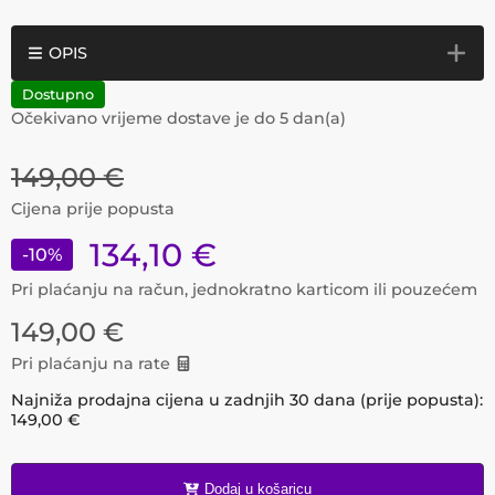
OPIS
Dostupno
Očekivano vrijeme dostave je do
5
dan(a)
149,00
€
Cijena prije popusta
134,10
€
-
10
%
Pri plaćanju na račun, jednokratno karticom ili pouzećem
149,00
€
Pri plaćanju na rate
Najniža prodajna cijena u zadnjih 30 dana (prije popusta):
149,00
€
Dodaj u košaricu