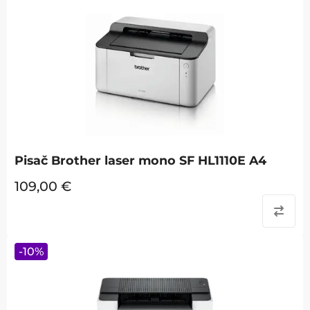
Pisač Brother laser mono SF HL1110E A4
109,00
€
-
10
%