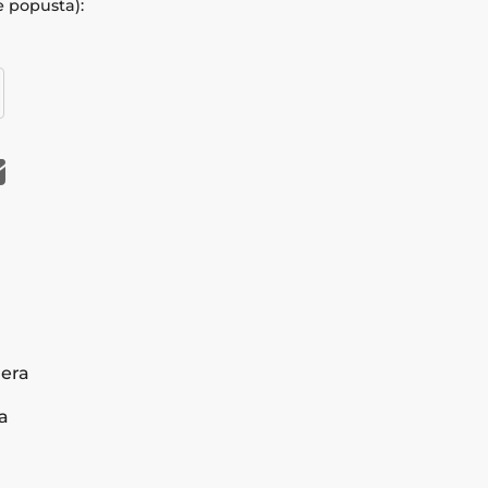
e popusta):
era
la