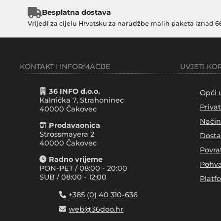
Besplatna dostava
Vrijedi za cijelu Hrvatsku za narudžbe malih paketa iznad 6
KONTAKT I INFORMACIJE
UVJETI KO
36 INFO d.o.o.
Opći 
Kalnička 7, Strahoninec
Priva
40000
Čakovec
Način
Prodavaonica
Strossmayera 2
Dosta
40000 Čakovec
Povra
Radno vrijeme
Pohva
PON-PET / 08:00 - 20:00
SUB / 08:00 - 12:00
Platf
+385 (0) 40 310-636
web@36doo.hr