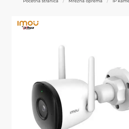
Početna stranica
Mrežna oprema
IP kam