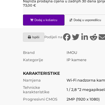
Najniža prodajna cijena u zadnjih 30 dana (prij
73,00
€
Dodaj u košaricu
Dodaj u usporedilicu
Podijeli na
Ispiši
Brand
IMOU
Kategorije
IP kamere
KARAKTERISTIKE
Namjena
Wi-Fi nadzorna kam
Tehnicke
1 / 2,8 ”2 megapikse
karakteristike
Progresivni CMOS
2MP (1920 x 1080)