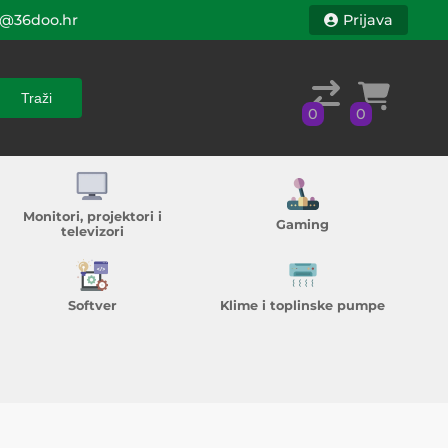
@36doo.hr
Prijava
Traži
0
0
Traži
0
0
Monitori, projektori i
Gaming
televizori
Softver
Klime i toplinske pumpe