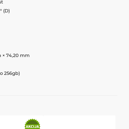
st
4° (D)
 × 74,20 mm
do 256gb)