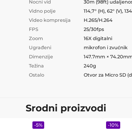
Nocni vid
30m (98ft) udaljeno
Vidno polje
114,7° (H), 62° (V), 13
Video kompresija
H.265/H.264
FPS
25/30fps
Zoom
16X digitalni
Ugrađeni
mikrofon i zvućnik
Dimenzije
147.7mm × 74.20mm
Težina
240g
Ostalo
Otvor za Micro SD (
Srodni proizvodi
-
5
%
-
10
%