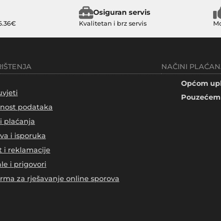
Osiguran servis
6.36€
Kvalitetan i brz servis
Mo
RIŠTENJA
NAČINI PLAĆAN
Općom upl
uvjeti
Pouzećem 
tnost podataka
i plaćanja
va i isporuka
t i reklamacije
le i prigovori
orma za rješavanje online sporova