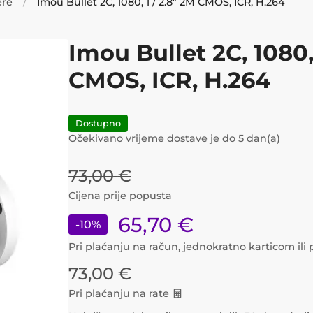
ere
Imou Bullet 2C, 1080, 1 / 2.8" 2M CMOS, ICR, H.264
Imou Bullet 2C, 1080, 
CMOS, ICR, H.264
Dostupno
Očekivano vrijeme dostave je do
5
dan(a)
73,00
€
Cijena prije popusta
65,70
€
-
10
%
Pri plaćanju na račun, jednokratno karticom il
73,00
€
Pri plaćanju na rate