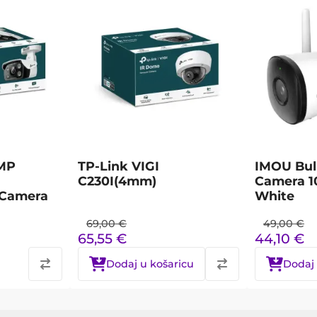
4MP
TP-Link VIGI
IMOU Bul
C230I(4mm)
Camera 1
tCamera
White
69,00
€
49,00
€
65,55
€
44,10
€
Dodaj u košaricu
Dodaj 