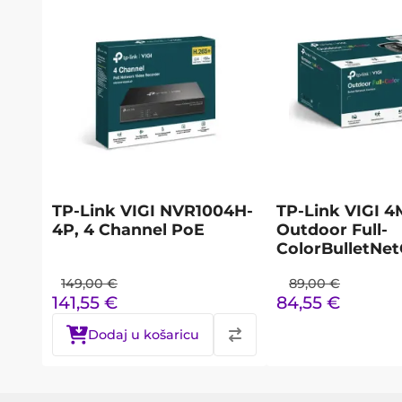
TP-Link VIGI NVR1004H-
TP-Link VIGI 
4P, 4 Channel PoE
Outdoor Full-
ColorBulletNe
149,00
€
89,00
€
141,55
€
84,55
€
Dodaj u košaricu