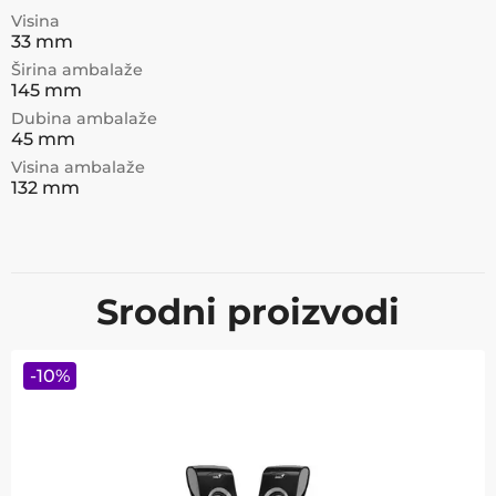
Visina
33 mm
Širina ambalaže
145 mm
Dubina ambalaže
45 mm
Visina ambalaže
132 mm
Srodni proizvodi
-
10
%