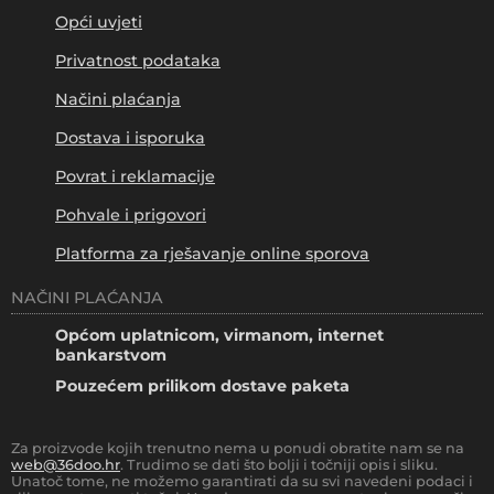
Opći uvjeti
Privatnost podataka
Načini plaćanja
Dostava i isporuka
Povrat i reklamacije
Pohvale i prigovori
Platforma za rješavanje online sporova
NAČINI PLAĆANJA
Općom uplatnicom, virmanom, internet
bankarstvom
Pouzećem prilikom dostave paketa
Za proizvode kojih trenutno nema u ponudi obratite nam se na
web@36doo.hr
. Trudimo se dati što bolji i točniji opis i sliku.
Unatoč tome, ne možemo garantirati da su svi navedeni podaci i