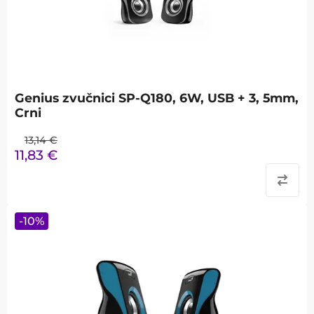
Genius zvučnici SP-Q180, 6W, USB + 3, 5mm,
Crni
13,14
€
11,83
€
-
10
%