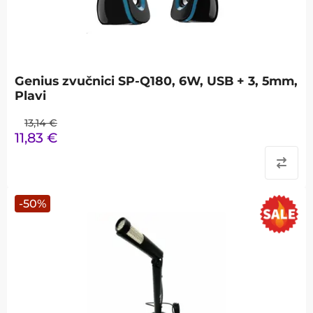
Genius zvučnici SP-Q180, 6W, USB + 3, 5mm,
Plavi
13,14
€
11,83
€
-
50
%