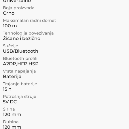
Univerzalno
Boja proizvoda
Crno
Maksimalan radni domet
100 m
Tehnologija povezivanja
Žičano i bežično
Sučelje
USB/Bluetooth
Bluetooth profili
A2DP,HFP,HSP
Vrsta napajanja
Baterija
Trajanje baterije
15 h
Potrošnja struje
5V DC
Širina
120 mm
Dubina
120 mm