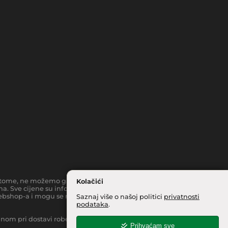
toč tome, ne možemo garantirati da su svi navedeni podaci i slike
Kolačići
a. Sve cijene su informativnog karaktera i podložne su
bshop-a i mogu se razlikovati od cijena u našim
Saznaj više o našoj politici
privatnosti
podataka
.
inom pri dostavi robe na kućnu adresu, moguća je manja
Prihvaćam sve