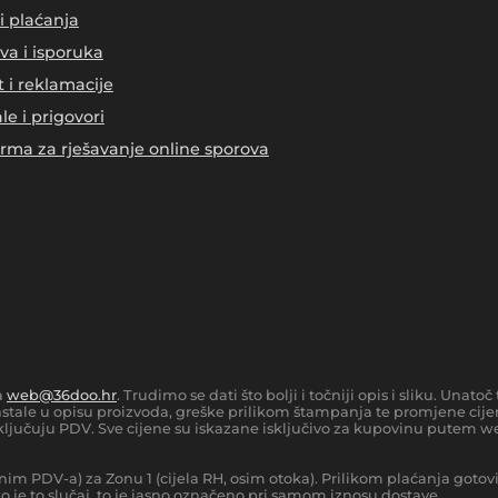
i plaćanja
va i isporuka
t i reklamacije
le i prigovori
orma za rješavanje online sporova
a
web@36doo.hr
. Trudimo se dati što bolji i točniji opis i sliku. Una
tale u opisu proizvoda, greške prilikom štampanja te promjene cijen
ljučuju PDV. Sve cijene su iskazane isključivo za kupovinu putem we
nim PDV-a) za Zonu 1 (cijela RH, osim otoka).
Prilikom plaćanja gotov
 je to slučaj, to je jasno označeno pri samom iznosu dostave.