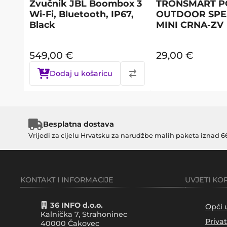
Zvučnik JBL Boombox 3
TRONSMART P
Wi-Fi, Bluetooth, IP67,
OUTDOOR SPE
Black
MINI CRNA-ZV
549,00
€
29,00
€
Dodaj u košaricu
Besplatna dostava
Vrijedi za cijelu Hrvatsku za narudžbe malih paketa iznad 6
KONTAKT I INFORMACIJE
UVJETI KO
36 INFO d.o.o.
Opći 
Kalnička 7, Strahoninec
Priva
40000
Čakovec