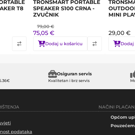
ORTABLE
TRONSMART PORTABLE
TRONSMA
AKER T8
SPEAKER S100 CRNA -
OUTDOOR
ZVUČNIK
MINI PLA
79,00
€
75,05
€
29,00
€
Dodaj u košaricu
Dodaj 
Osiguran servis
6.36€
Kvalitetan i brz servis
Mo
RIŠTENJA
NAČINI PLAĆAN
Općom upl
uvjeti
Pouzećem 
tnost podataka