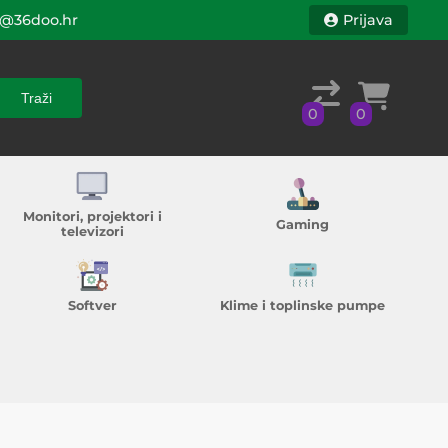
@36doo.hr
Prijava
Traži
0
0
Traži
0
0
Monitori, projektori i
Gaming
televizori
Softver
Klime i toplinske pumpe