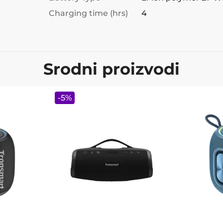
Charging time (hrs)
4
Srodni proizvodi
-
5
%