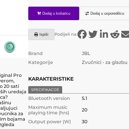
Dodaj u košaricu
Dodaj u usporedilicu
Podijeli na
Ispiši
Brand
JBL
Kategorije
Zvučnici - za glazbu
ginal Pro
KARAKTERISTIKE
iverom,
 20 sati
SPECIFIKACIJE
ših uredaja
ica?
Bluetooth version
5.1
ašinu
Maximum music
aljujuci
20
playing time (hrs)
vucnika za
ovim bojama
Output power (W)
30
izgleda