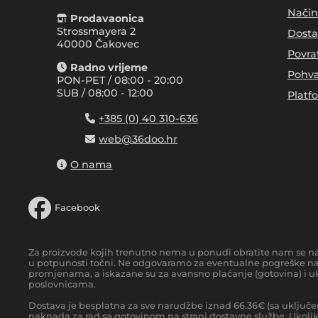
Način
Prodavaonica
Strossmayera 2
Dosta
40000 Čakovec
Povra
Radno vrijeme
Pohva
PON-PET / 08:00 - 20:00
SUB / 08:00 - 12:00
Platf
+385 (0) 40 310-636
web@36doo.hr
O nama
Facebook
Za proizvode kojih trenutno nema u ponudi obratite nam se n
u potpunosti točni. Ne odgovaramo za eventualne pogreške nas
promjenama, a iskazane su za avansno plaćanje (gotovina) i uk
poslovnicama.
Dostava je besplatna za sve narudžbe iznad
66.36
€
(sa uključe
naknada za rad sa gotovinom na strani dostavne službe. Ukoliko