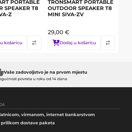
RT PORTABLE
TRONSMART PORTABLE
 SPEAKER T8
OUTDOOR SPEAKER T8
VA-Z
MINI SIVA-ZV
29,00
€
u košaricu
Dodaj u košaricu
Vaše zadovoljstvo je na prvom mjestu
gućnost povrata u roku od 14 dana
JA
atnicom, virmanom, internet bankarstvom
prilikom dostave paketa