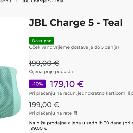
glazbu
JBL Charge 5 - Teal
JBL Charge 5 - Teal
Dostupno
Očekivano vrijeme dostave je do
5
dan(a)
199,00
€
Cijena prije popusta
179,10
€
-
10
%
Pri plaćanju na račun, jednokratno karticom il
199,00
€
Pri plaćanju na rate
Najniža prodajna cijena u zadnjih 30 dana (prij
199,00
€