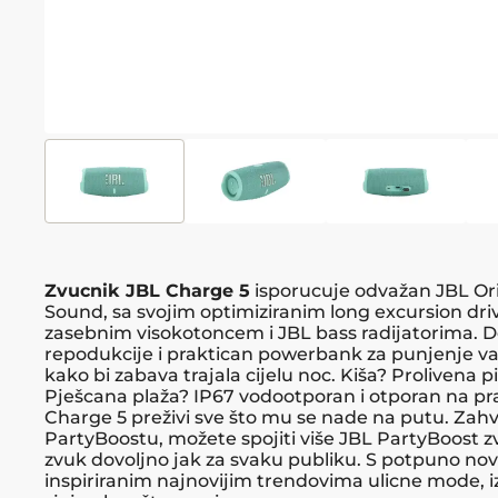
Zvucnik JBL Charge 5
isporucuje odvažan JBL Ori
Sound, sa svojim optimiziranim long excursion dr
zasebnim visokotoncem i JBL bass radijatorima. Do
repodukcije i praktican powerbank za punjenje va
kako bi zabava trajala cijelu noc. Kiša? Prolivena p
Pješcana plaža? IP67 vodootporan i otporan na pr
Charge 5 preživi sve što mu se nade na putu. Zahv
PartyBoostu, možete spojiti više JBL PartyBoost z
zvuk dovoljno jak za svaku publiku. S potpuno n
inspiriranim najnovijim trendovima ulicne mode, 