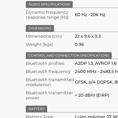
AUDIO SPECIFICATIONS
Dynamic frequency
60 Hz - 20k Hz
response range (Hz)
DIMENSIONS
Dimensions (cm)
22 x 9.6 x 9.3
Weight (kgs)
0.96
CONTROL AND CONNECTION SPECIFICATIONS
Bluetooth profiles
A2DP 1.3, AVRCP 1.6
Bluetooth frequency
2400 MHz - 2483.5 
Bluetooth transmitted
GFSK, p/4 DQPSK, 
modulation
Bluetooth transmitter
= 20 dBm (EIRP)
power
BATTERY
Battery Type
Li-ion polymer 27 