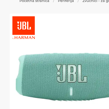
Početna stranica
Periferija
Zvučnici - za 