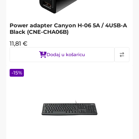
Power adapter Canyon H-06 5A / 4USB-A
Black (CNE-CHA06B)
11,81
€
Dodaj u košaricu
-
15
%