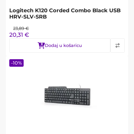
Logitech K120 Corded Combo Black USB
HRV-SLV-SRB
23,89
€
20,31
€
Dodaj u košaricu
-
10
%