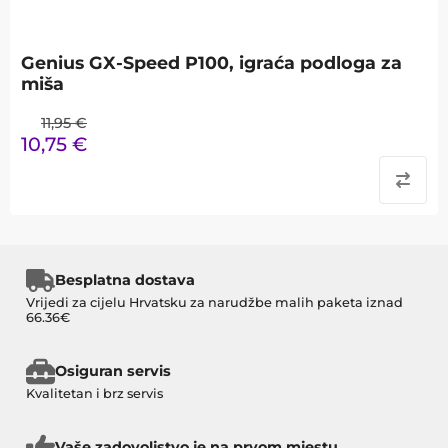
Genius GX-Speed P100, igraća podloga za
miša
11,95
€
10,75
€
Besplatna dostava
Vrijedi za cijelu Hrvatsku za narudžbe malih paketa iznad
66.36€
Osiguran servis
Kvalitetan i brz servis
Vaše zadovoljstvo je na prvom mjestu