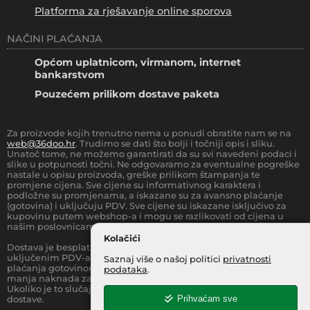
Platforma za rješavanje online sporova
NAČINI PLAĆANJA
Općom uplatnicom, virmanom, internet
bankarstvom
Pouzećem prilikom dostave paketa
Za proizvode kojih trenutno nema u ponudi obratite nam se na
web@36doo.hr
. Trudimo se dati što bolji i točniji opis i sliku.
Unatoč tome, ne možemo garantirati da su svi navedeni podaci i
slike u potpunosti točni. Ne odgovaramo za eventualne pogreške
nastale u opisu proizvoda, greške prilikom štampanja te
promjene cijena. Sve cijene su informativnog karaktera i
podložne su promjenama, a iskazane su za avansno plaćanje
(gotovina) i uključuju PDV. Sve cijene su iskazane isključivo za
kupovinu putem webshop-a i mogu se razlikovati od cijena u
našim poslovnicama.
Kolačići
Dostava je besplatna za sve narudžbe iznad
66.36
€
(sa
uključenim PDV-a) za Zonu 1 (cijela RH, osim otoka).
Prilikom
Saznaj više o našoj politici
privatnosti
plaćanja gotovinom pri dostavi robe na kućnu adresu, moguća je
podataka
.
manja naknada za rad sa gotovinom na strani dostavne službe.
Ukoliko je to slučaj, to je jasno označeno pri samom iznosu
Prihvaćam sve
dostave.