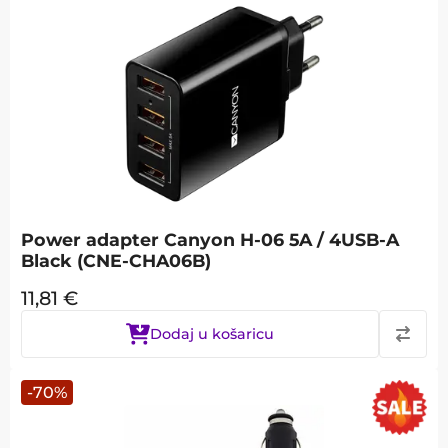
Power adapter Canyon H-06 5A / 4USB-A
Black (CNE-CHA06B)
11,81
€
Dodaj u košaricu
-
70
%