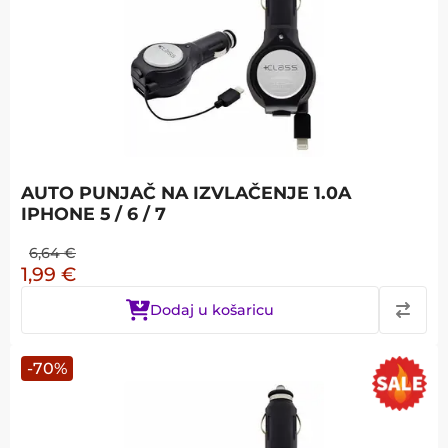
AUTO PUNJAČ NA IZVLAČENJE 1.0A
IPHONE 5 / 6 / 7
6,64
€
1,99
€
Dodaj u košaricu
-
70
%