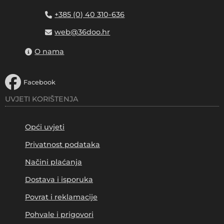
+385 (0) 40 310-636
web@36doo.hr
O nama
Facebook
UVJETI KORIŠTENJA
Opći uvjeti
Privatnost podataka
Načini plaćanja
Dostava i isporuka
Povrat i reklamacije
Pohvale i prigovori