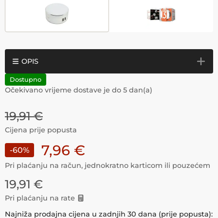
OPIS
Dostupno
Očekivano vrijeme dostave je do
5
dan(a)
19,91
€
Cijena prije popusta
7,96
€
-
60
%
Pri plaćanju na račun, jednokratno karticom ili pouzećem
19,91
€
Pri plaćanju na rate
Najniža prodajna cijena u zadnjih 30 dana (prije popusta):