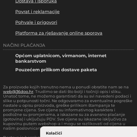
Dostava i isporuka
Povrat i reklamacije
Pohvale i prigovori
Platforma za rješavanje online sporova
NAČINI PLAĆANJA
Općom uplatnicom, virmanom, internet
bankarstvom
Pouzećem prilikom dostave paketa
Za proizvode kojih trenutno nema u ponudi obratite nam se na
web@36doo.hr
. Trudimo se dati što bolji i točniji opis i sliku.
Unatoč tome, ne možemo garantirati da su svi navedeni podaci i
slike u potpunosti točni. Ne odgovaramo za eventualne pogreške
nastale u opisu proizvoda, greške prilikom štampanja te
promjene cijena. Sve cijene su informativnog karaktera i
podložne su promjenama, a iskazane su za avansno plaćanje
(gotovina) i uključuju PDV. Sve cijene su iskazane isključivo za
kupovinu putem webshop-a i mogu se razlikovati od cijena u
našim poslovnicama.
Kolačići