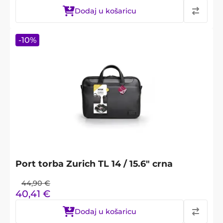
Dodaj u košaricu
-
10
%
Port torba Zurich TL 14 / 15.6" crna
44,90
€
40,41
€
Dodaj u košaricu