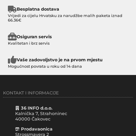
Besplatna dostava
Vrijedi za cijelu Hrvatsku za narudžbe malih paketa iznad
66.36€
Osiguran servis
Kvalitetan i brz servis
Vaše zadovoljstvo je na prvom mjestu
Mogućnost povrata u roku od 14 dana
KONTAKT I INFORMACIJE
36 INFO d.o.o.
Kalnička 7, Strahoninec
40000
Čakovec
Prodavaonica
Strossmayera 2