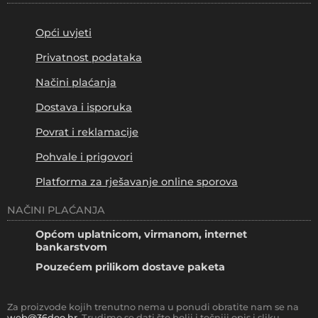
Opći uvjeti
Privatnost podataka
Načini plaćanja
Dostava i isporuka
Povrat i reklamacije
Pohvale i prigovori
Platforma za rješavanje online sporova
NAČINI PLAĆANJA
Općom uplatnicom, virmanom, internet
bankarstvom
Pouzećem prilikom dostave paketa
Za proizvode kojih trenutno nema u ponudi obratite nam se na
web@36doo.hr
. Trudimo se dati što bolji i točniji opis i sliku.