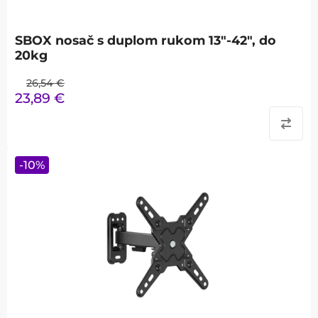
SBOX nosač s duplom rukom 13"-42", do
20kg
26,54
€
23,89
€
-
10
%