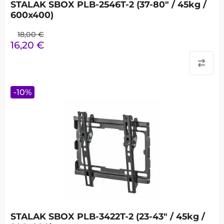
STALAK SBOX PLB-2546T-2 (37-80" / 45kg /
600x400)
18,00
€
16,20
€
-
10
%
STALAK SBOX PLB-3422T-2 (23-43" / 45kg /