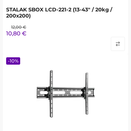
STALAK SBOX LCD-221-2 (13-43" / 20kg /
200x200)
12,00
€
10,80
€
-
10
%