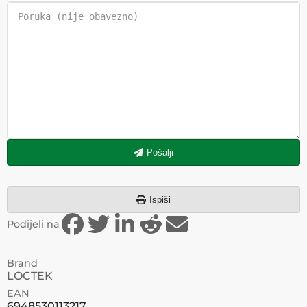
Pošalji
Ispiši
Podijeli na
Brand
LOCTEK
EAN
6948530113217