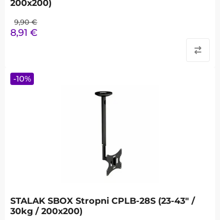
200x200)
9,90
€
8,91
€
-
10
%
STALAK SBOX Stropni CPLB-28S (23-43" /
30kg / 200x200)