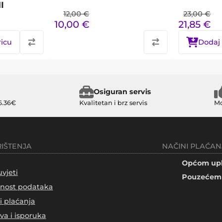
I
12,00
€
23,00
€
10,00
€
21,85
€
ricu
Dodaj 
Osiguran servis
6.36€
Kvalitetan i brz servis
Mo
RIŠTENJA
NAČINI PLAĆAN
Općom upl
uvjeti
Pouzećem 
tnost podataka
i plaćanja
va i isporuka