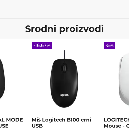
Srodni proizvodi
-
16,67
%
-
5
%
AL MODE
Miš Logitech B100 crni
LOGITECH
USE
USB
Mouse - 