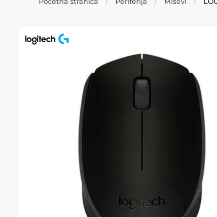
Početna stranica
Periferija
Miševi
LOG