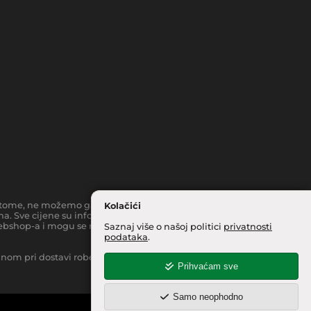
toč tome, ne možemo garantirati da su svi navedeni podaci i slike
Kolačići
a. Sve cijene su informativnog karaktera i podložne su
bshop-a i mogu se razlikovati od cijena u našim
Saznaj više o našoj politici
privatnosti
podataka
.
inom pri dostavi robe na kućnu adresu, moguća je manja
Prihvaćam sve
Samo neophodno