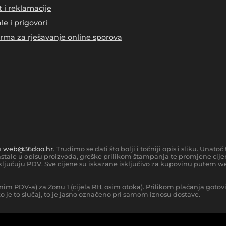
t i reklamacije
le i prigovori
orma za rješavanje online sporova
a
web@36doo.hr
. Trudimo se dati što bolji i točniji opis i sliku. Una
tale u opisu proizvoda, greške prilikom štampanja te promjene cijen
ljučuju PDV. Sve cijene su iskazane isključivo za kupovinu putem we
nim PDV-a) za Zonu 1 (cijela RH, osim otoka).
Prilikom plaćanja gotov
 je to slučaj, to je jasno označeno pri samom iznosu dostave.