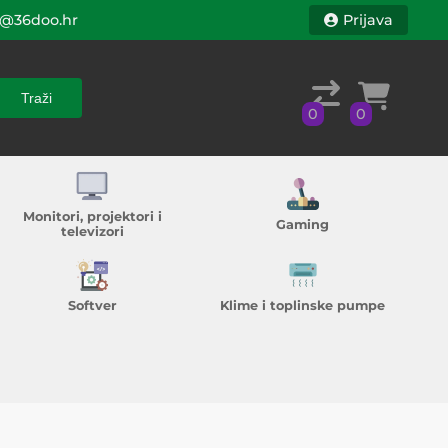
@36doo.hr
Prijava
Traži
0
0
Traži
0
0
Monitori, projektori i
Gaming
televizori
Softver
Klime i toplinske pumpe