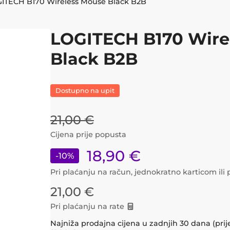
ITECH B170 Wireless Mouse Black B2B
LOGITECH B170 Wire
Black B2B
Dostupno na upit
21,00
€
Cijena prije popusta
18,90
€
-
10
%
Pri plaćanju na račun, jednokratno karticom il
21,00
€
Pri plaćanju na rate
Najniža prodajna cijena u zadnjih 30 dana (prij