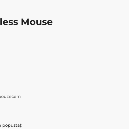
less Mouse
i pouzećem
e popusta):