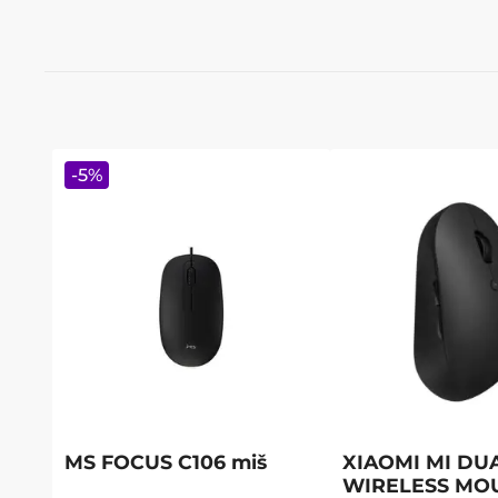
-
5
%
MS FOCUS C106 miš
XIAOMI MI DU
WIRELESS MO