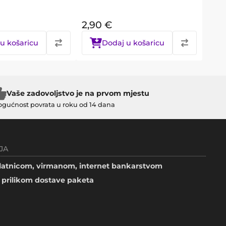
2,90
€
u košaricu
Dodaj u košaricu
Vaše zadovoljstvo je na prvom mjestu
gućnost povrata u roku od 14 dana
JA
atnicom, virmanom, internet bankarstvom
prilikom dostave paketa