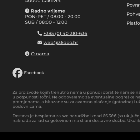
40000 Čakovec
Povra
Radno vrijeme
Pohva
PON-PET / 08:00 - 20:00
SUB / 08:00 - 12:00
Platf
+385 (0) 40 310-636
web@36doo.hr
O nama
Facebook
Za proizvode kojih trenutno nema u ponudi obratite nam se n
u potpunosti točni. Ne odgovaramo za eventualne pogreške nas
promjenama, a iskazane su za avansno plaćanje (gotovina) i uk
poslovnicama.
Dostava je besplatna za sve narudžbe iznad
66.36
€
(sa uključe
naknada za rad sa gotovinom na strani dostavne službe. Ukoliko