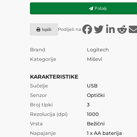
Pošalji
Podijeli na
Ispiši
Brand
Logitech
Kategorije
Miševi
KARAKTERISTIKE
Sučelje
USB
Senzor
Optički
Broj tipki
3
Rezolucija (dpi)
1000
Vrsta
Bežični
Napajanje
1 x AA baterija