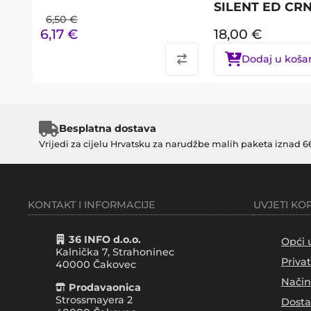
SILENT ED CRN
6,50
€
6,17
€
18,00
€
Dodaj u koša
Besplatna dostava
Vrijedi za cijelu Hrvatsku za narudžbe malih paketa iznad 6
KONTAKT I INFORMACIJE
UVJETI KO
36 INFO d.o.o.
Opći 
Kalnička 7, Strahoninec
Priva
40000
Čakovec
Način
Prodavaonica
Strossmayera 2
Dosta