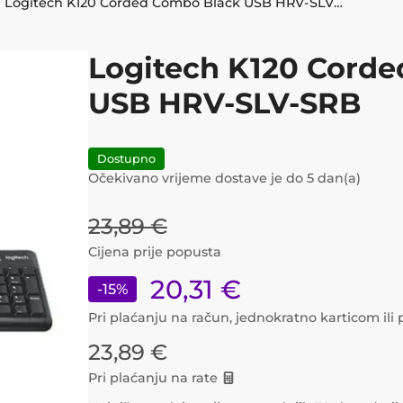
Logitech K120 Corded Combo Black USB HRV-SLV-SRB
Logitech K120 Cord
USB HRV-SLV-SRB
Dostupno
Očekivano vrijeme dostave je do
5
dan(a)
23,89
€
Cijena prije popusta
20,31
€
-
15
%
Pri plaćanju na račun, jednokratno karticom il
23,89
€
Pri plaćanju na rate