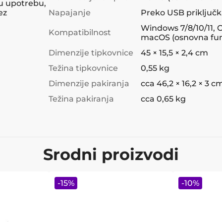
nu upotrebu,
ez
Napajanje
Preko USB priključ
Windows 7/8/10/11, 
Kompatibilnost
macOS (osnovna fun
Dimenzije tipkovnice
45 × 15,5 × 2,4 cm
Težina tipkovnice
0,55 kg
Dimenzije pakiranja
cca 46,2 × 16,2 × 3 c
Težina pakiranja
cca 0,65 kg
Srodni proizvodi
-
15
%
-
10
%