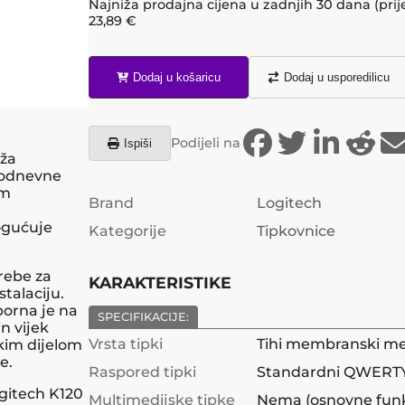
Najniža prodajna cijena u zadnjih 30 dana (prij
23,89
€
Dodaj u košaricu
Dodaj u usporedilicu
Podijeli na
Ispiši
uža
kodnevne
om
Brand
Logitech
ogućuje
Kategorije
Tipkovnice
rebe za
KARAKTERISTIKE
talaciju.
tporna je na
SPECIFIKACIJE:
n vijek
Vrsta tipki
Tihi membranski m
kim dijelom
e.
Raspored tipki
Standardni QWERTY (I
gitech K120
Multimedijske tipke
Nema (osnovne funk