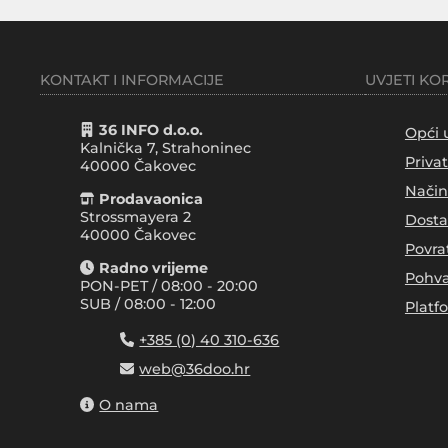
KONTAKT I INFORMACIJE
UVJETI KO
36 INFO d.o.o.
Opći 
Kalnička 7, Strahoninec
Priva
40000
Čakovec
Način
Prodavaonica
Strossmayera 2
Dosta
40000 Čakovec
Povra
Radno vrijeme
Pohva
PON-PET / 08:00 - 20:00
SUB / 08:00 - 12:00
Platf
+385 (0) 40 310-636
web@36doo.hr
O nama