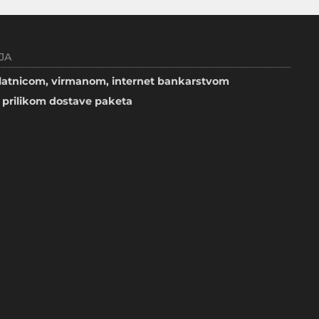
JA
atnicom, virmanom, internet bankarstvom
prilikom dostave paketa