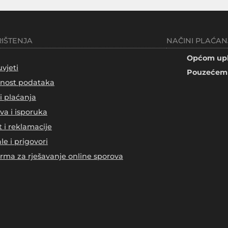
RIŠTENJA
NAČINI PLAĆAN
Općom upl
uvjeti
Pouzećem 
tnost podataka
i plaćanja
va i isporuka
t i reklamacije
le i prigovori
orma za rješavanje online sporova