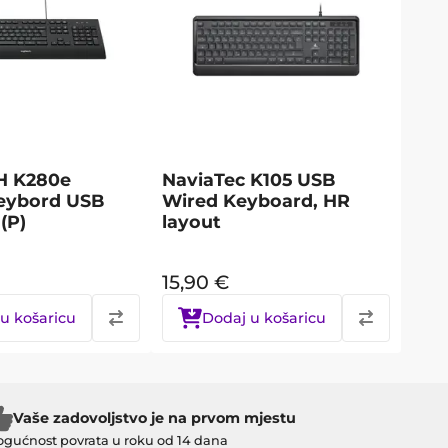
H K280e
NaviaTec K105 USB
eybord USB
Wired Keyboard, HR
(P)
layout
15,90
€
u košaricu
Dodaj u košaricu
Vaše zadovoljstvo je na prvom mjestu
gućnost povrata u roku od 14 dana