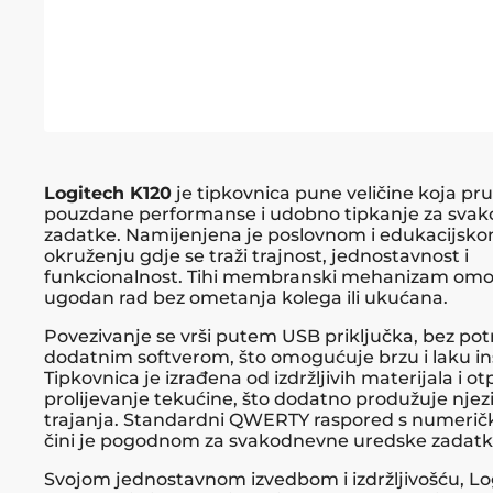
Logitech K120
je tipkovnica pune veličine koja pr
pouzdane performanse i udobno tipkanje za sva
zadatke. Namijenjena je poslovnom i edukacijsk
okruženju gdje se traži trajnost, jednostavnost i
funkcionalnost. Tihi membranski mehanizam om
ugodan rad bez ometanja kolega ili ukućana.
Povezivanje se vrši putem USB priključka, bez pot
dodatnim softverom, što omogućuje brzu i laku ins
Tipkovnica je izrađena od izdržljivih materijala i o
prolijevanje tekućine, što dodatno produžuje njezi
trajanja. Standardni QWERTY raspored s numerič
čini je pogodnom za svakodnevne uredske zadatk
Svojom jednostavnom izvedbom i izdržljivošću, Lo