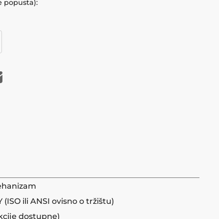
e popusta):
ehanizam
SO ili ANSI ovisno o tržištu)
cije dostupne)