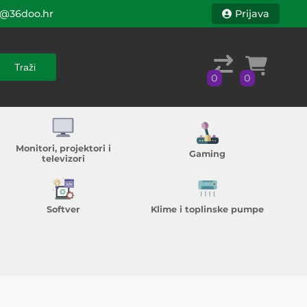
@36doo.hr
Prijava
Traži
0
0
Traži
0
0
Monitori, projektori i
Gaming
televizori
Softver
Klime i toplinske pumpe