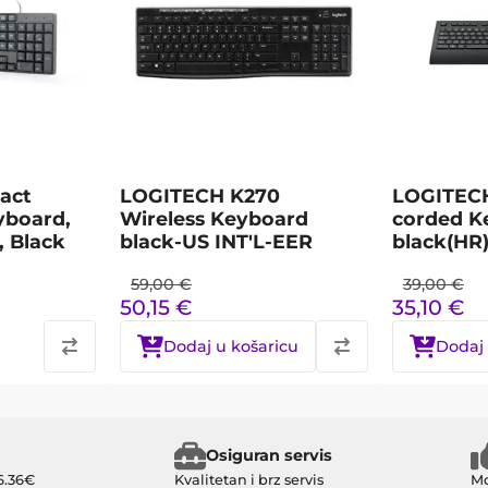
act
LOGITECH K270
LOGITEC
yboard,
Wireless Keyboard
corded K
, Black
black-US INT'L-EER
black(HR)
59,00
€
39,00
€
50,15
€
35,10
€
Dodaj u košaricu
Dodaj 
Osiguran servis
6.36€
Kvalitetan i brz servis
Mo