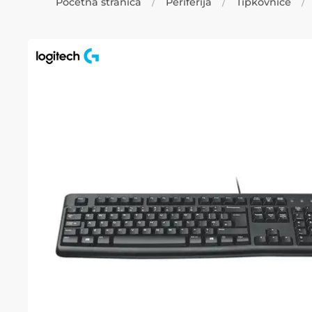
Početna stranica
Periferija
Tipkovnice