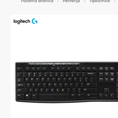
Početna stranica
Periferija
Tipkovnice