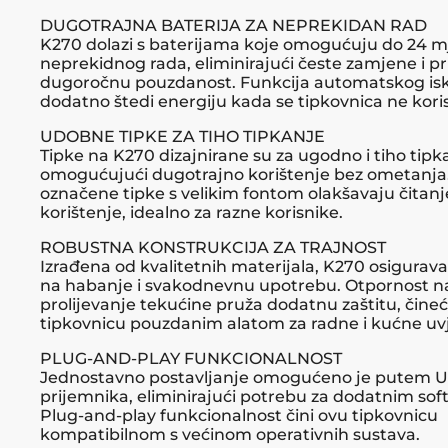
DUGOTRAJNA BATERIJA ZA NEPREKIDAN RAD
K270 dolazi s baterijama koje omogućuju do 24 m
neprekidnog rada, eliminirajući česte zamjene i pr
dugoročnu pouzdanost. Funkcija automatskog isk
dodatno štedi energiju kada se tipkovnica ne koris
UDOBNE TIPKE ZA TIHO TIPKANJE
Tipke na K270 dizajnirane su za ugodno i tiho tipk
omogućujući dugotrajno korištenje bez ometanja
označene tipke s velikim fontom olakšavaju čitanje
korištenje, idealno za razne korisnike.
ROBUSTNA KONSTRUKCIJA ZA TRAJNOST
Izrađena od kvalitetnih materijala, K270 osigurav
na habanje i svakodnevnu upotrebu. Otpornost n
prolijevanje tekućine pruža dodatnu zaštitu, čineć
tipkovnicu pouzdanim alatom za radne i kućne uvj
PLUG-AND-PLAY FUNKCIONALNOST
Jednostavno postavljanje omogućeno je putem U
prijemnika, eliminirajući potrebu za dodatnim sof
Plug-and-play funkcionalnost čini ovu tipkovnicu
kompatibilnom s većinom operativnih sustava.