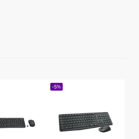
-
5
%