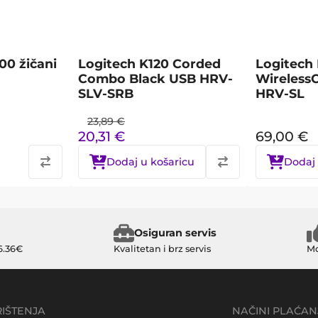
0 žičani
Logitech K120 Corded
Logitech 
Combo Black USB HRV-
Wireless
SLV-SRB
HRV-SL
23,89
€
20,31
€
69,00
€
Dodaj u košaricu
Dodaj 
Osiguran servis
6.36€
Kvalitetan i brz servis
Mo
RIŠTENJA
NAČINI PLAĆAN