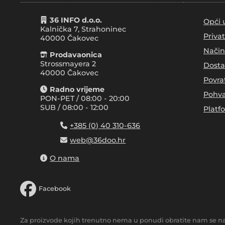
36 INFO d.o.o.
Opći 
Kalnička 7, Strahoninec
Priva
40000
Čakovec
Način
Prodavaonica
Strossmayera 2
Dosta
40000 Čakovec
Povra
Radno vrijeme
Pohva
PON-PET / 08:00 - 20:00
SUB / 08:00 - 12:00
Platf
+385 (0) 40 310-636
web@36doo.hr
O nama
Facebook
Za proizvode kojih trenutno nema u ponudi obratite nam se n