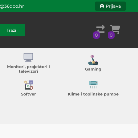
@36doo.hr
Prijava
Traži
0
0
Traži
0
0
Monitori, projektori i
Gaming
televizori
Softver
Klime i toplinske pumpe