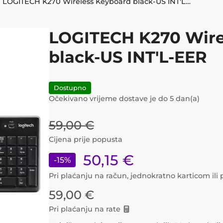
LOGITECH K270 Wireless Keyboard black-US INT'L-EER
LOGITECH K270 Wire
black-US INT'L-EER
Dostupno
Očekivano vrijeme dostave je do
5
dan(a)
59,00
€
Cijena prije popusta
50,15
€
-
15
%
Pri plaćanju na račun, jednokratno karticom il
59,00
€
Pri plaćanju na rate