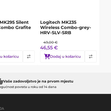
MK295 Silent
Logitech MK235
Combo Grafite
Wireless Combo-grey-
HRV-SLV-SRB
49,00
€
46,55
€
u košaricu
Dodaj u košaricu
Vaše zadovoljstvo je na prvom mjestu
gućnost povrata u roku od 14 dana
JA