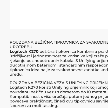
POUZDANA BEŽIČNA TIPKOVNICA ZA SVAKODN
UPOTREBU
Logitech K270
bežična tipkovnica kombinira prakt
izdržljivost i jednostavnost za korisnike koji traže
rješenje bez nepotrebnih kabela. S Unifying prij
dugotrajnom baterijom i standardnim rasporedom 
tipkovnica idealna je za svakodnevne zadatke kod 
uredu.
POUZDANA BEŽIČNA VEZA S UNIFYING PRIJEM
Logitech K270 koristi Unifying prijemnik koji om
pouzdanu bežičnu vezu s dometom do 10 metara.
Kompatibilnost s više uređaja putem jednog prij
povećava praktičnost, čineći ovu tipkovnicu savr
izborom za multitasking.