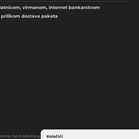
atnicom, virmanom, internet bankarstvom
prilikom dostave paketa
toč tome, ne možemo garantirati da su svi navedeni podaci i slike
Kolačići