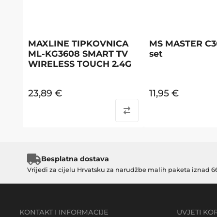
MAXLINE TIPKOVNICA
MS MASTER C30
ML-KG3608 SMART TV
set
WIRELESS TOUCH 2.4G
23,89
€
11,95
€
Besplatna dostava
Vrijedi za cijelu Hrvatsku za narudžbe malih paketa iznad 6
KONTAKT I INFORMACIJE
UVJETI KO