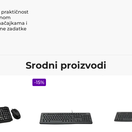
, praktičnost
alnom
načajkama i
vne zadatke
Srodni proizvodi
-
15
%