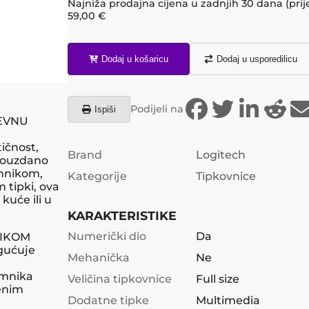
Najniža prodajna cijena u zadnjih 30 dana (prij
59,00
€
Dodaj u košaricu
Dodaj u usporedilicu
Podijeli na
Ispiši
EVNU
ičnost,
Brand
Logitech
 pouzdano
emnikom,
Kategorije
Tipkovnice
tipki, ova
kuće ili u
KARAKTERISTIKE
Numerički dio
Da
NIKOM
ogućuje
Mehanička
Ne
emnika
Veličina tipkovnice
Full size
šenim
Dodatne tipke
Multimedia