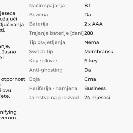
Način spajanja
BT
jeseca
Bežična
Da
užajući
Baterija
2 x AAA
ljučivanja
ti.
Trajanje baterije [dani]
288
Tip osvjetljenja
Nema
anje,
Switch tip
Membranski
. Jasno
 i
Key rollover
6-key
Anti-ghosting
Da
a otpornost
Boja
Crna
a
Periferija - namjena
Business
i ovu
ete.
Jamstvo na proizvod
24 mjeseci
nifying
tverom.