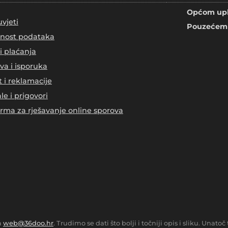
Općom upl
uvjeti
Pouzećem 
tnost podataka
i plaćanja
va i isporuka
t i reklamacije
le i prigovori
orma za rješavanje online sporova
a
web@36doo.hr
. Trudimo se dati što bolji i točniji opis i sliku. Una