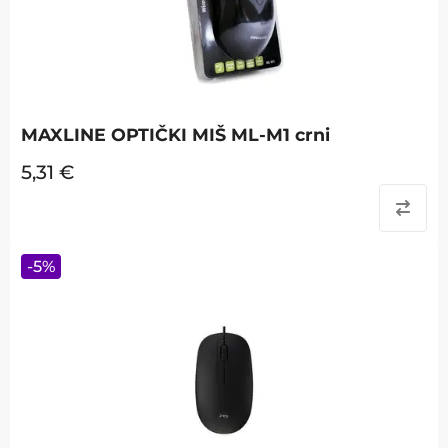
MAXLINE OPTIČKI MIŠ ML-M1 crni
5,31
€
-
5
%