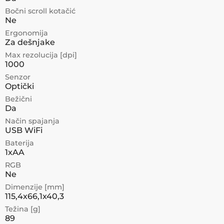
Bočni scroll kotačić
Ne
Ergonomija
Za dešnjake
Max rezolucija [dpi]
1000
Senzor
Optički
Bežični
Da
Način spajanja
USB WiFi
Baterija
1xAA
RGB
Ne
Dimenzije [mm]
115,4x66,1x40,3
Težina [g]
89