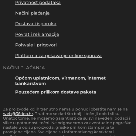
Privatnost podataka
Načini plaćanja
Dostava i isporuka
Povrat i reklamacije
Pohvale i prigovori
Platforma za rješavanje online sporova
NAČINI PLAĆANJA
Općom uplatnicom, virmanom, internet
bankarstvom
Pouzećem prilikom dostave paketa
Za proizvode kojih trenutno nema u ponudi obratite nam se na
web@36doo.hr
. Trudimo se dati što bolji i točniji opis i sliku.
Unatoč tome, ne možemo garantirati da su svi navedeni podaci i
slike u potpunosti točni. Ne odgovaramo za eventualne pogreške
nastale u opisu proizvoda, greške prilikom štampanja te
promjene cijena. Sve cijene su informativnog karaktera i