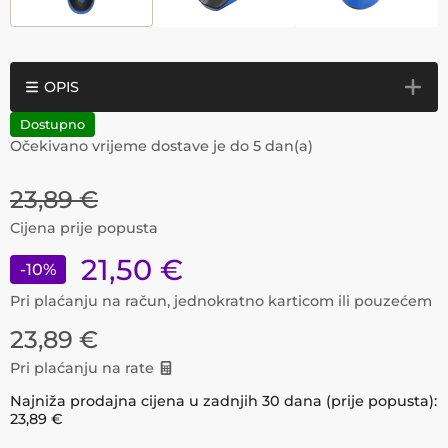
OPIS
Dostupno
Očekivano vrijeme dostave je do
5
dan(a)
23,89
€
Cijena prije popusta
21,50
€
-
10
%
Pri plaćanju na račun, jednokratno karticom ili pouzećem
23,89
€
Pri plaćanju na rate
Najniža prodajna cijena u zadnjih 30 dana (prije popusta):
23,89
€