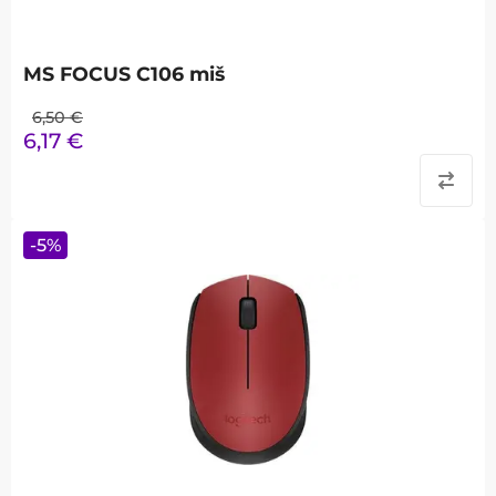
MS FOCUS C106 miš
6,50
€
6,17
€
-
5
%