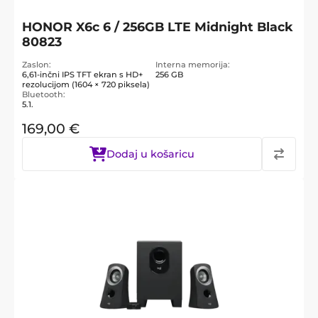
HONOR X6c 6 / 256GB LTE Midnight Black
80823
Zaslon
Interna memorija
6,61-inčni IPS TFT ekran s HD+
256 GB
rezolucijom (1604 × 720 piksela)
Bluetooth
5.1.
169,00
€
Dodaj u košaricu