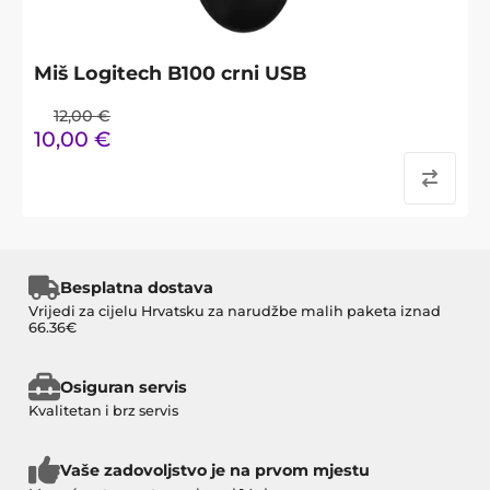
Miš Logitech B100 crni USB
12,00
€
10,00
€
Besplatna dostava
Vrijedi za cijelu Hrvatsku za narudžbe malih paketa iznad
66.36€
Osiguran servis
Kvalitetan i brz servis
Vaše zadovoljstvo je na prvom mjestu