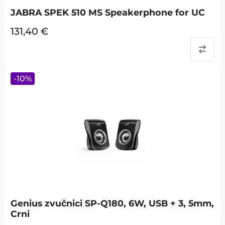
JABRA SPEK 510 MS Speakerphone for UC
131,40
€
-
10
%
Genius zvučnici SP-Q180, 6W, USB + 3, 5mm,
Crni