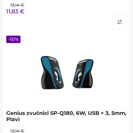
13,14
€
11,83
€
-
10
%
Genius zvučnici SP-Q180, 6W, USB + 3, 5mm,
Plavi
13,14
€