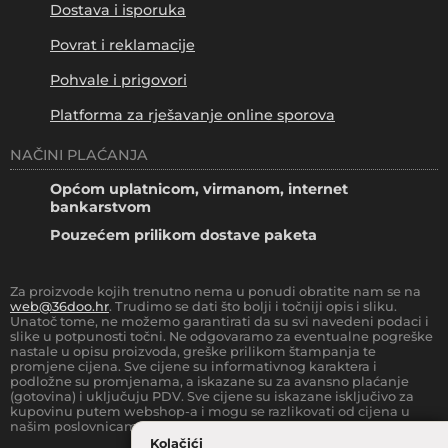
Dostava i isporuka
Povrat i reklamacije
Pohvale i prigovori
Platforma za rješavanje online sporova
NAČINI PLAĆANJA
Općom uplatnicom, virmanom, internet
bankarstvom
Pouzećem prilikom dostave paketa
Za proizvode kojih trenutno nema u ponudi obratite nam se na
web@36doo.hr
. Trudimo se dati što bolji i točniji opis i sliku.
Unatoč tome, ne možemo garantirati da su svi navedeni podaci i
slike u potpunosti točni. Ne odgovaramo za eventualne pogreške
nastale u opisu proizvoda, greške prilikom štampanja te
promjene cijena. Sve cijene su informativnog karaktera i
podložne su promjenama, a iskazane su za avansno plaćanje
(gotovina) i uključuju PDV. Sve cijene su iskazane isključivo za
kupovinu putem webshop-a i mogu se razlikovati od cijena u
našim poslovnicama.
Kolačići