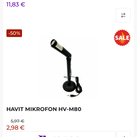
11,83
€
-
50
%
HAVIT MIKROFON HV-M80
5,97
€
2,98
€