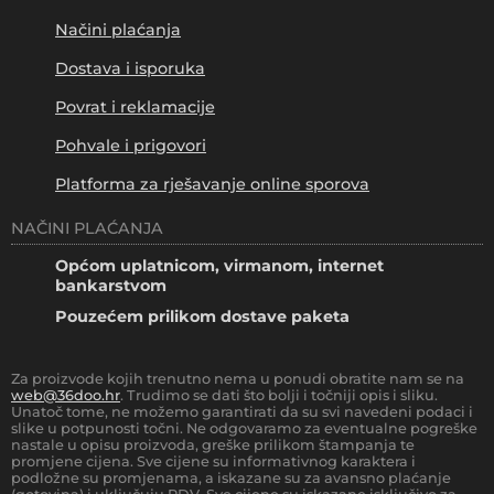
Načini plaćanja
Dostava i isporuka
Povrat i reklamacije
Pohvale i prigovori
Platforma za rješavanje online sporova
NAČINI PLAĆANJA
Općom uplatnicom, virmanom, internet
bankarstvom
Pouzećem prilikom dostave paketa
Za proizvode kojih trenutno nema u ponudi obratite nam se na
web@36doo.hr
. Trudimo se dati što bolji i točniji opis i sliku.
Unatoč tome, ne možemo garantirati da su svi navedeni podaci i
slike u potpunosti točni. Ne odgovaramo za eventualne pogreške
nastale u opisu proizvoda, greške prilikom štampanja te
promjene cijena. Sve cijene su informativnog karaktera i
podložne su promjenama, a iskazane su za avansno plaćanje