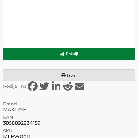
Pošalji
Ispiši
Podijeli na
Brand
MAXLINE
EAN
3858892934159
SKU
MLEWG011