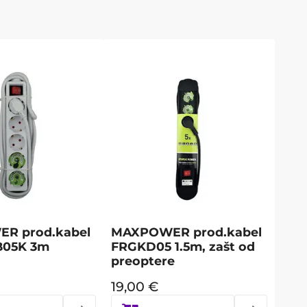
R prod.kabel
MAXPOWER prod.kabel
B05K 3m
FRGKD05 1.5m, zašt od
preoptere
19,00
€