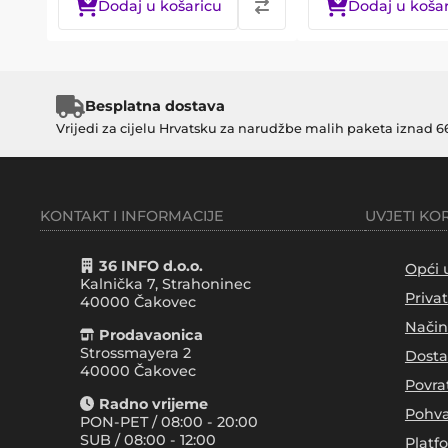
Dodaj u košaricu
Dodaj u koša
Besplatna dostava
Vrijedi za cijelu Hrvatsku za narudžbe malih paketa iznad 6
KONTAKT I INFORMACIJE
UVJETI KO
36 INFO d.o.o.
Opći 
Kalnička 7, Strahoninec
Priva
40000
Čakovec
Način
Prodavaonica
Strossmayera 2
Dosta
40000 Čakovec
Povra
Radno vrijeme
Pohva
PON-PET / 08:00 - 20:00
SUB / 08:00 - 12:00
Platf