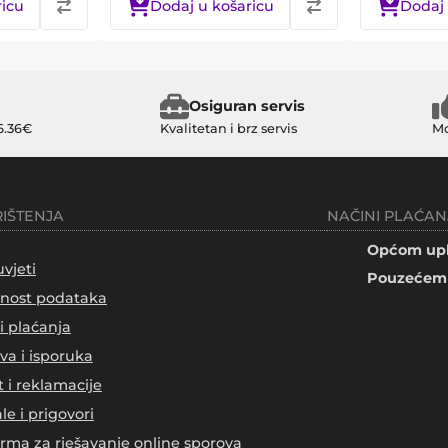
ricu
Dodaj u košaricu
Dodaj 
Osiguran servis
6.36€
Kvalitetan i brz servis
Mo
RIŠTENJA
NAČINI PLAĆAN
Općom upl
uvjeti
Pouzećem 
tnost podataka
i plaćanja
va i isporuka
t i reklamacije
le i prigovori
orma za rješavanje online sporova