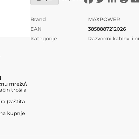
Brand
MAXPOWER
EAN
3858887212026
Kategorije
Razvodni kablovi i 
\
d
čnu mrežu\
čin trošila
a (zaštita
ana kupnje