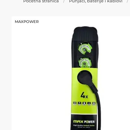
Početna stranica
Punjači, baterije i kablovi
MAXPOWER