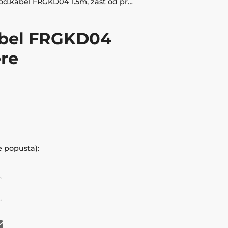
MAXPOWER prod.kabel FRGKD04 1.5m, zašt od preoptere
bel FRGKD04
ere
e popusta):