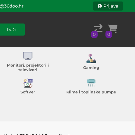
@36doo.hr
Prijava
Traži
0
0
Traži
0
0
Monitori, projektori i
Gaming
televizori
Softver
Klime i toplinske pumpe