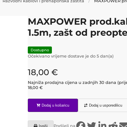
Razvodni kablovi i prenaponska zaštita
MAXPOWER prod.ka
1.5m, zašt od preopt
Dostupno
Očekivano vrijeme dostave je do
5
dan(a)
18,00
€
Najniža prodajna cijena u zadnjih 30 dana (prij
18,00
€
Dodaj u košaricu
Dodaj u usporedilicu
Podijeli na
Ispiši