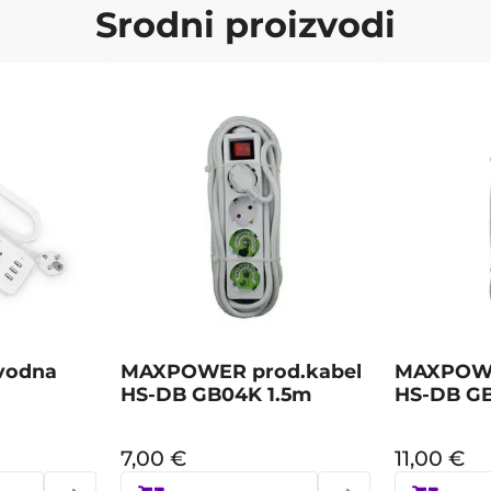
Srodni proizvodi
vodna
MAXPOWER prod.kabel
MAXPOWE
HS-DB GB04K 1.5m
HS-DB G
7,00
€
11,00
€