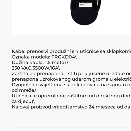
Kabel prenosivi produžni s 4 utičnice sa sklopkom
Oznaka modela: FRGKD04\
Dužina kabla: 1.5 metar\
250 VAC,3500W,16A\
Zaštita od prenapona – štiti priključene uređaje o
prenapona uzrokovanog udarom groma u elektri
Dvopolna osvijetljena sklopka odvaja na siguran na
od mreže.\
Utičnica je opremljene zaštitom od direktnog dodir
za djecu)\
Na ovaj proizvod vrijedi jamstvo 24 mjeseca od d