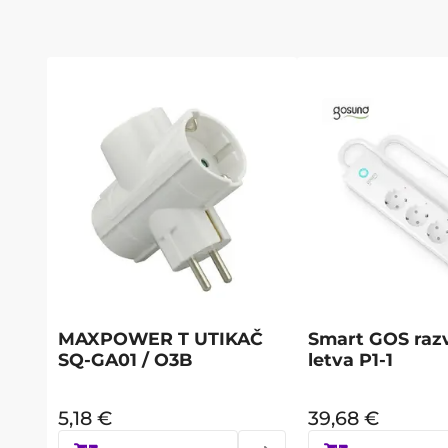
MAXPOWER T UTIKAČ
Smart GOS raz
SQ-GA01 / O3B
letva P1-1
5,18
€
39,68
€