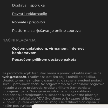
Dostava i isporuka
Povrat i reklamacije
Pohvale i prigovori
Platforma za rješavanje online sporova
NAČINI PLAĆANJA
Općom uplatnicom, virmanom, internet
bankarstvom
Pouzećem prilikom dostave paketa
Za proizvode kojih trenutno nema u ponudi obratite nam se na
web@36doo.hr
. Trudimo se dati što bolji i točniji opis i sliku.
Unatoč tome, ne možemo garantirati da su svi navedeni podaci i
slike u potpunosti točni. Ne odgovaramo za eventualne pogreške
nastale u opisu proizvoda, greške prilikom štampanja te
promjene cijena. Sve cijene su informativnog karaktera i
podložne su promjenama, a iskazane su za avansno plaćanje
(gotovina) i uključuju PDV. Sve cijene su iskazane isključivo za
kupovinu putem webshop-a i mogu se razlikovati od cijena u
našim poslovnicama.