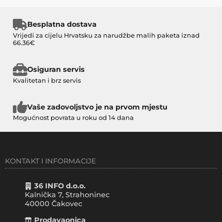
Besplatna dostava
Vrijedi za cijelu Hrvatsku za narudžbe malih paketa iznad
66.36€
Osiguran servis
Kvalitetan i brz servis
Vaše zadovoljstvo je na prvom mjestu
Mogućnost povrata u roku od 14 dana
KONTAKT I INFORMACIJE
36 INFO d.o.o.
Kalnička 7, Strahoninec
40000
Čakovec
Prodavaonica