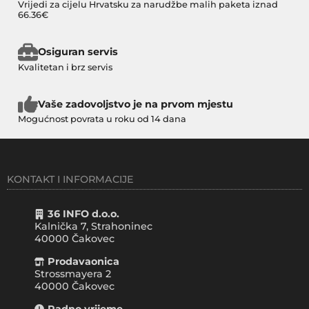
Vrijedi za cijelu Hrvatsku za narudžbe malih paketa iznad
66.36€
Osiguran servis
Kvalitetan i brz servis
Vaše zadovoljstvo je na prvom mjestu
Mogućnost povrata u roku od 14 dana
KONTAKT I INFORMACIJE
36 INFO d.o.o.
Kalnička 7, Strahoninec
40000
Čakovec
Prodavaonica
Strossmayera 2
40000 Čakovec