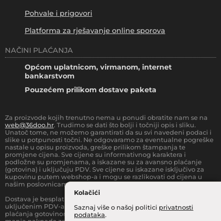
Pohvale i prigovori
Platforma za rješavanje online sporova
NAČINI PLAĆANJA
Općom uplatnicom, virmanom, internet
bankarstvom
Pouzećem prilikom dostave paketa
Za proizvode kojih trenutno nema u ponudi obratite nam se na
web@36doo.hr
. Trudimo se dati što bolji i točniji opis i sliku.
Unatoč tome, ne možemo garantirati da su svi navedeni podaci i
slike u potpunosti točni. Ne odgovaramo za eventualne pogreške
nastale u opisu proizvoda, greške prilikom štampanja te
promjene cijena. Sve cijene su informativnog karaktera i
podložne su promjenama, a iskazane su za avansno plaćanje
(gotovina) i uključuju PDV. Sve cijene su iskazane isključivo za
kupovinu putem webshop-a i mogu se razlikovati od cijena u
našim poslovnicama.
Kolačići
Dostava je besplatna za sve narudžbe iznad
66.36
€
(sa
uključenim PDV-a) za Zonu 1 (cijela RH, osim otoka).
Prilikom
Saznaj više o našoj politici
privatnosti
plaćanja gotovinom pri dostavi robe na kućnu adresu, moguća je
podataka
.