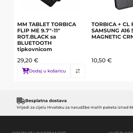
MM TABLET TORBICA
TORBICA + CL 
FLIP ME 9.7"-11"
SAMSUNG A16 5
ROT.BLACK sa
MAGNETIC CR
BLUETOOTH
tipkovnicom
29,20
€
10,50
€
Dodaj u košaricu
Besplatna dostava
Vrijedi za cijelu Hrvatsku za narudžbe malih paketa iznad 6