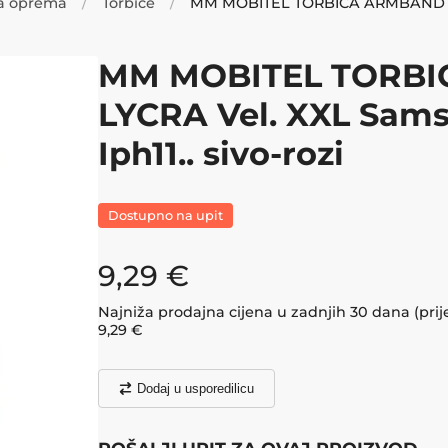
a oprema
Torbice
MM MOBITEL TORB
LYCRA Vel. XXL Samsu
Iph11.. sivo-rozi
Dostupno na upit
9,29
€
Najniža prodajna cijena u zadnjih 30 dana (prij
9,29
€
Dodaj u usporedilicu