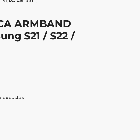
MM MOBITEL TORBICA ARMBAND LYCRA Vel. XXL Samsung S21 / S22 / Iph11.. sivo-rozi
ICA ARMBAND
ng S21 / S22 /
e popusta):