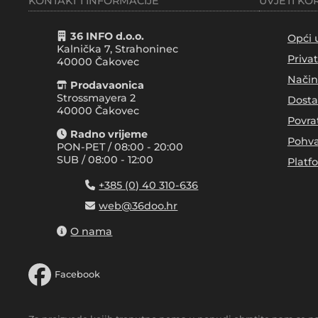
KONTAKT I INFORMACIJE
UVJETI KO
36 INFO d.o.o.
Opći 
Kalnička 7, Strahoninec
Priva
40000
Čakovec
Način
Prodavaonica
Strossmayera 2
Dosta
40000 Čakovec
Povra
Radno vrijeme
Pohva
PON-PET / 08:00 - 20:00
SUB / 08:00 - 12:00
Platf
+385 (0) 40 310-636
web@36doo.hr
O nama
Facebook