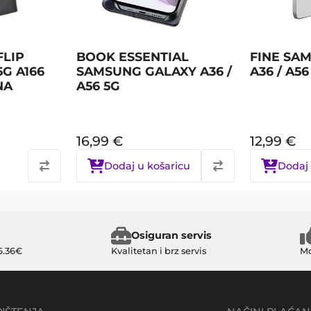
FLIP
BOOK ESSENTIAL
FINE SA
G A166
SAMSUNG GALAXY A36 /
A36 / A56
NA
A56 5G
16,99
€
12,99
€
Dodaj u košaricu
Dodaj 
Osiguran servis
6.36€
Kvalitetan i brz servis
Mo