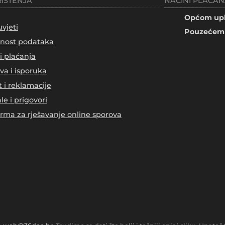
RIŠTENJA
NAČINI PLAĆAN
Općom upl
uvjeti
Pouzećem 
tnost podataka
i plaćanja
va i isporuka
t i reklamacije
le i prigovori
orma za rješavanje online sporova