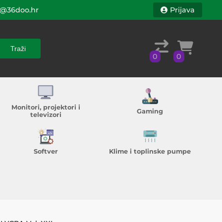
@36doo.hr
Prijava
Traži
0
0
Traži
0
0
Monitori, projektori i
Gaming
televizori
Softver
Klime i toplinske pumpe