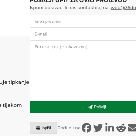
POŠALJI UPIT ZA OVAJ PROIZVOD
Ispuni obrazac ili nas kontaktiraj na:
web@36doo
uje tipkanje
e tijekom
Pošalji
Podijeli na
Ispiši