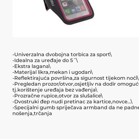
-Univerzalna dvobojna torbica za sport\
-Idealna za uređaje do 5˝\
-Ekstra lagana\
-Materijal likra,mekan i ugodan\
-Reflektirajuća površina,za sigurnost tijekom noći\
-Pregledan prozor/otvor,osjetljiv na dodir omoguć
tj.korištenje uređaja bez vađenja\
-Prozračne rupice,otvor za slušalice\
-Dvostruki đep nudi pretinac za kartice,novce...\
-Specijalni gumb spriječava armband da ne padn
nošenja,trčanja