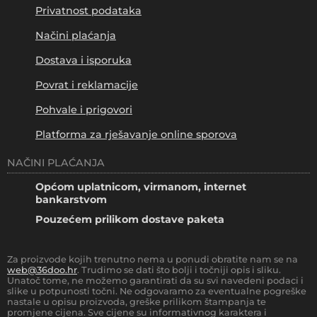
Privatnost podataka
Načini plaćanja
Dostava i isporuka
Povrat i reklamacije
Pohvale i prigovori
Platforma za rješavanje online sporova
NAČINI PLAĆANJA
Općom uplatnicom, virmanom, internet
bankarstvom
Pouzećem prilikom dostave paketa
Za proizvode kojih trenutno nema u ponudi obratite nam se na
web@36doo.hr
. Trudimo se dati što bolji i točniji opis i sliku.
Unatoč tome, ne možemo garantirati da su svi navedeni podaci i
slike u potpunosti točni. Ne odgovaramo za eventualne pogreške
nastale u opisu proizvoda, greške prilikom štampanja te
promjene cijena. Sve cijene su informativnog karaktera i