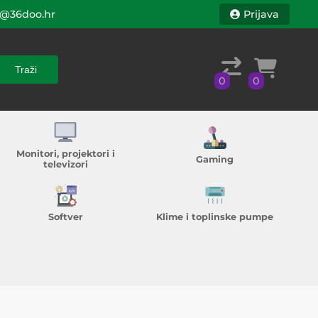
@36doo.hr
Prijava
Traži
0
0
Traži
0
0
Monitori, projektori i
Gaming
televizori
Softver
Klime i toplinske pumpe