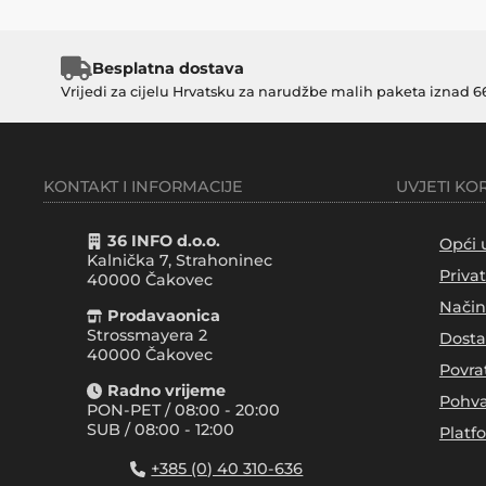
Besplatna dostava
Vrijedi za cijelu Hrvatsku za narudžbe malih paketa iznad 6
KONTAKT I INFORMACIJE
UVJETI KO
36 INFO d.o.o.
Opći 
Kalnička 7, Strahoninec
Priva
40000
Čakovec
Način
Prodavaonica
Strossmayera 2
Dosta
40000 Čakovec
Povra
Radno vrijeme
Pohva
PON-PET / 08:00 - 20:00
SUB / 08:00 - 12:00
Platf
+385 (0) 40 310-636