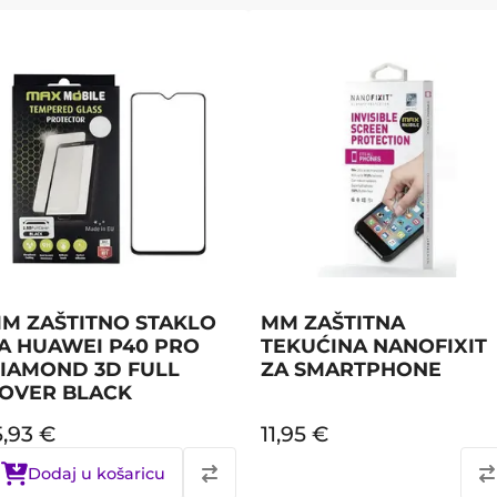
M ZAŠTITNO STAKLO
MM ZAŠTITNA
A HUAWEI P40 PRO
TEKUĆINA NANOFIXIT
IAMOND 3D FULL
ZA SMARTPHONE
OVER BLACK
5,93
€
11,95
€
Dodaj u košaricu