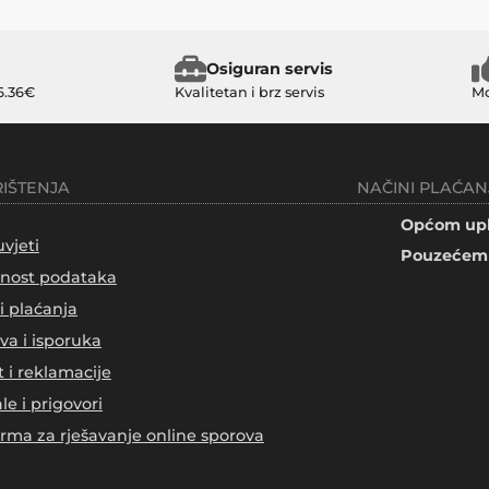
Osiguran servis
6.36€
Kvalitetan i brz servis
Mo
RIŠTENJA
NAČINI PLAĆAN
Općom upl
uvjeti
Pouzećem 
tnost podataka
i plaćanja
va i isporuka
t i reklamacije
le i prigovori
orma za rješavanje online sporova