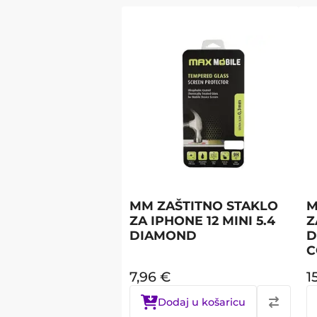
MM ZAŠTITNO STAKLO
M
ZA IPHONE 12 MINI 5.4
Z
DIAMOND
D
C
7,96
€
1
Dodaj u košaricu