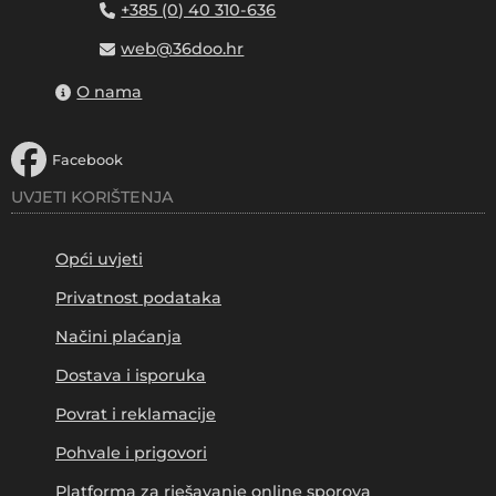
+385 (0) 40 310-636
web@36doo.hr
O nama
Facebook
UVJETI KORIŠTENJA
Opći uvjeti
Privatnost podataka
Načini plaćanja
Dostava i isporuka
Povrat i reklamacije
Pohvale i prigovori
Platforma za rješavanje online sporova