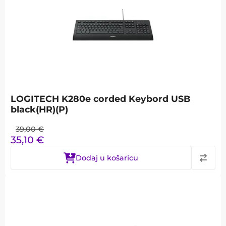
LOGITECH K280e corded Keybord USB
black(HR)(P)
39,00
€
35,10
€
Dodaj u košaricu