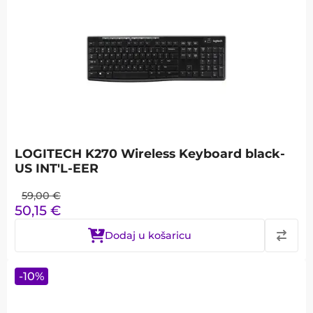
LOGITECH K270 Wireless Keyboard black-
US INT'L-EER
59,00
€
50,15
€
Dodaj u košaricu
-
10
%