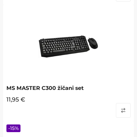
MS MASTER C300 žičani set
11,95
€
-
15
%