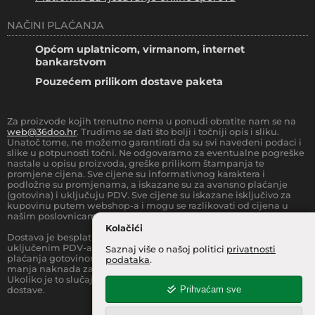
NAČINI PLAĆANJA
Općom uplatnicom, virmanom, internet
bankarstvom
Pouzećem prilikom dostave paketa
Za proizvode kojih trenutno nema u ponudi obratite nam se na
web@36doo.hr
. Trudimo se dati što bolji i točniji opis i sliku.
Unatoč tome, ne možemo garantirati da su svi navedeni podaci i
slike u potpunosti točni. Ne odgovaramo za eventualne pogreške
nastale u opisu proizvoda, greške prilikom štampanja te
promjene cijena. Sve cijene su informativnog karaktera i
podložne su promjenama, a iskazane su za avansno plaćanje
(gotovina) i uključuju PDV. Sve cijene su iskazane isključivo za
kupovinu putem webshop-a i mogu se razlikovati od cijena u
našim poslovnicama.
Kolačići
Dostava je besplatna za sve narudžbe iznad
66.36
€
(sa
uključenim PDV-a) za Zonu 1 (cijela RH, osim otoka).
Prilikom
Saznaj više o našoj politici
privatnosti
plaćanja gotovinom pri dostavi robe na kućnu adresu, moguća je
podataka
.
manja naknada za rad sa gotovinom na strani dostavne službe.
Ukoliko je to slučaj, to je jasno označeno pri samom iznosu
Prihvaćam sve
dostave.