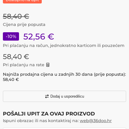
58,40
€
Cijena prije popusta
52,56
€
-
10
%
Pri plaćanju na račun, jednokratno karticom ili pouzećem
58,40
€
Pri plaćanju na rate
Najniža prodajna cijena u zadnjih 30 dana (prije popusta):
58,40
€
Dodaj u usporedilicu
POŠALJI UPIT ZA OVAJ PROIZVOD
Ispuni obrazac ili nas kontaktiraj na:
web@36doo.hr