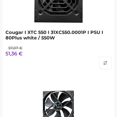
Cougar I XTC 550 I 31XC550.0001P I PSU I
80Plus white / 550W
57,07
€
51,36
€