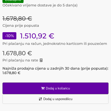
Očekivano vrijeme dostave je do
5
dan(a)
1.678,80
€
Cijena prije popusta
1.510,92
€
-
10
%
Pri plaćanju na račun, jednokratno karticom ili pouzećem
1.678,80
€
Pri plaćanju na rate
Najniža prodajna cijena u zadnjih 30 dana (prije popusta):
1.678,80
€
Dodaj u košaricu
Dodaj u usporedilicu