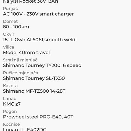
Kaiyisi Rocket 36V 13Ah
Punjač
AC 100V - 230V smart charger
Domet
80 - 100km
Okvir
18" L Gwh Al 6061,smooth weldi
Vilica
Mode, 40mm travel
Stražnji mjenjač
Shimano Tourney TY200, 6 speed
Ručice mjenjača
Shimano Tourney SL-TX50
Kazeta
Shimano MF-TZ500 14-28T
Lanac
KMC z7
Pogon
Prowheel steel PRO-E40, 40T
Kočnice
Logan LL-E402DG