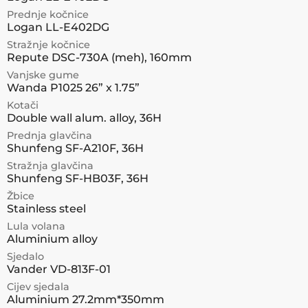
Prednje kočnice
Logan LL-E402DG
Stražnje kočnice
Repute DSC-730A (meh), 160mm
Vanjske gume
Wanda P1025 26” x 1.75”
Kotači
Double wall alum. alloy, 36H
Prednja glavčina
Shunfeng SF-A210F, 36H
Stražnja glavčina
Shunfeng SF-HB03F, 36H
Žbice
Stainless steel
Lula volana
Aluminium alloy
Sjedalo
Vander VD-813F-01
Cijev sjedala
Aluminium 27.2mm*350mm