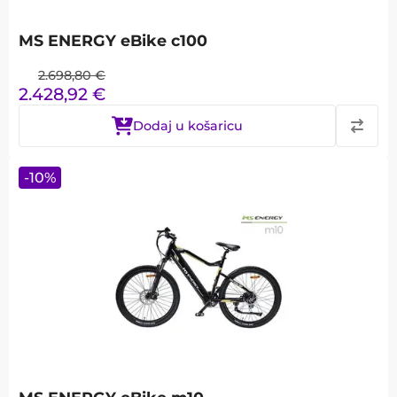
MS ENERGY eBike c100
2.698,80
€
2.428,92
€
Dodaj u košaricu
-
10
%