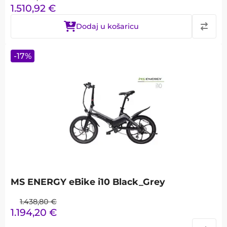
1.510,92
€
Dodaj u košaricu
-
17
%
MS ENERGY eBike i10 Black_Grey
1.438,80
€
1.194,20
€