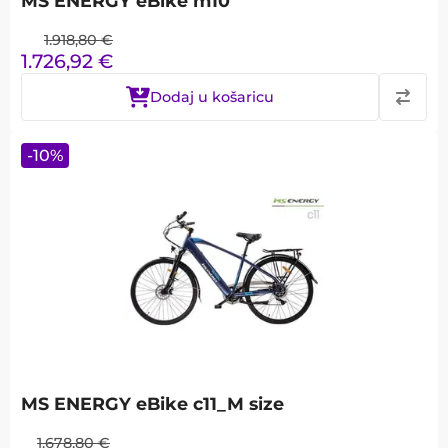
MS ENERGY eBike m10
1.918,80
€
1.726,92
€
Dodaj u košaricu
-
10
%
MS ENERGY eBike c11_M size
1.678,80
€