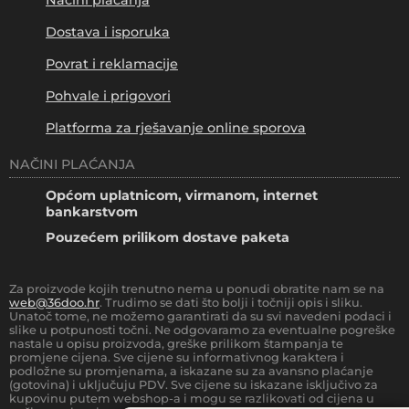
Načini plaćanja
Dostava i isporuka
Povrat i reklamacije
Pohvale i prigovori
Platforma za rješavanje online sporova
NAČINI PLAĆANJA
Općom uplatnicom, virmanom, internet
bankarstvom
Pouzećem prilikom dostave paketa
Za proizvode kojih trenutno nema u ponudi obratite nam se na
web@36doo.hr
. Trudimo se dati što bolji i točniji opis i sliku.
Unatoč tome, ne možemo garantirati da su svi navedeni podaci i
slike u potpunosti točni. Ne odgovaramo za eventualne pogreške
nastale u opisu proizvoda, greške prilikom štampanja te
promjene cijena. Sve cijene su informativnog karaktera i
podložne su promjenama, a iskazane su za avansno plaćanje
(gotovina) i uključuju PDV. Sve cijene su iskazane isključivo za
kupovinu putem webshop-a i mogu se razlikovati od cijena u