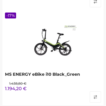
-
17
%
MS ENERGY eBike i10 Black_Green
1.438,80
€
1.194,20
€