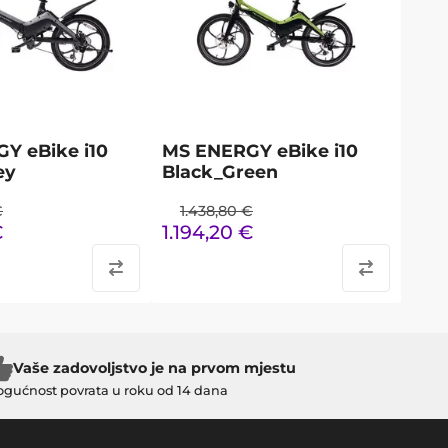
Y eBike i10
MS ENERGY eBike i10
ey
Black_Green
€
1.438,80
€
€
1.194,20
€
Vaše zadovoljstvo je na prvom mjestu
gućnost povrata u roku od 14 dana