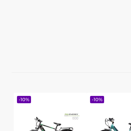
-
10
%
-
10
%