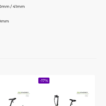
10mm / 41mm
350mm
-
17
%