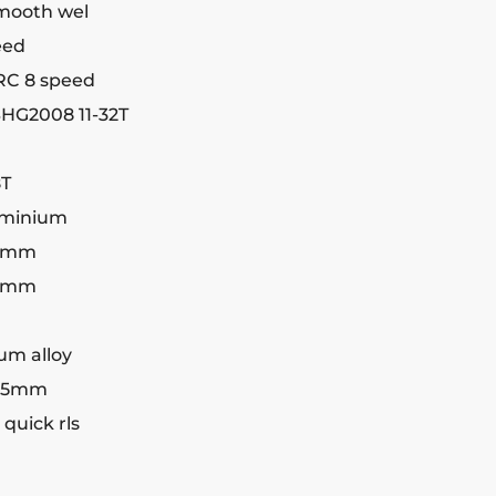
smooth wel
eed
C 8 speed
HG2008 11-32T
8T
luminium
60mm
60mm
um alloy
 115mm
 quick rls