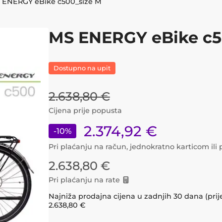
 ENERGY eBike c500_size M
MS ENERGY eBike c5
Dostupno na upit
2.638,80
€
Cijena prije popusta
2.374,92
€
-
10
%
Pri plaćanju na račun, jednokratno karticom il
2.638,80
€
Pri plaćanju na rate
Najniža prodajna cijena u zadnjih 30 dana (prij
2.638,80
€