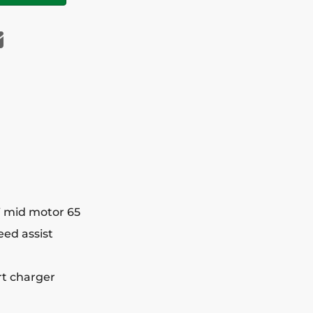
 mid motor 65
eed assist
rt charger