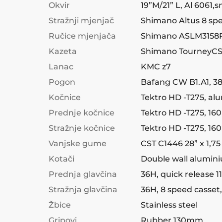
Okvir
19”M/21” L, Al 6061,
Stražnji mjenjač
Shimano Altus 8 sp
Ručice mjenjača
Shimano ASLM3158R
Kazeta
Shimano TourneyCS
Lanac
KMC z7
Pogon
Bafang CW B1.A1, 3
Kočnice
Tektro HD -T275, a
Prednje kočnice
Tektro HD -T275, 1
Stražnje kočnice
Tektro HD -T275, 1
Vanjske gume
CST C1446 28” x 1,75
Kotači
Double wall alumini
Prednja glavčina
36H, quick release
Stražnja glavčina
36H, 8 speed casset,
Žbice
Stainless steel
Gripovi
Rubber 130mm