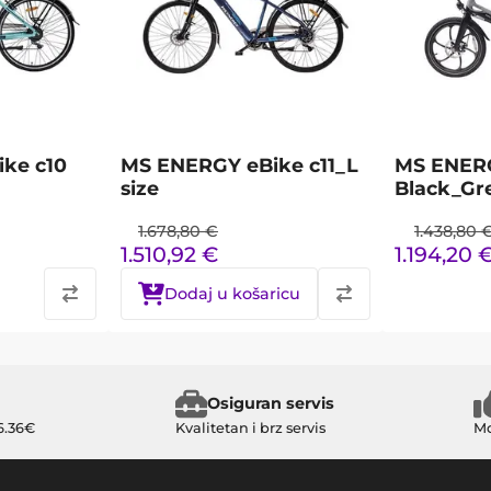
ke c10
MS ENERGY eBike c11_L
MS ENERG
size
Black_Gr
1.678,80
€
1.438,80
1.510,92
€
1.194,20
Dodaj u košaricu
Osiguran servis
6.36€
Kvalitetan i brz servis
Mo