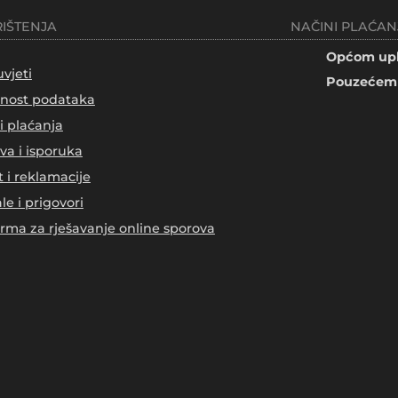
RIŠTENJA
NAČINI PLAĆAN
Općom upl
uvjeti
Pouzećem 
tnost podataka
i plaćanja
va i isporuka
t i reklamacije
le i prigovori
orma za rješavanje online sporova