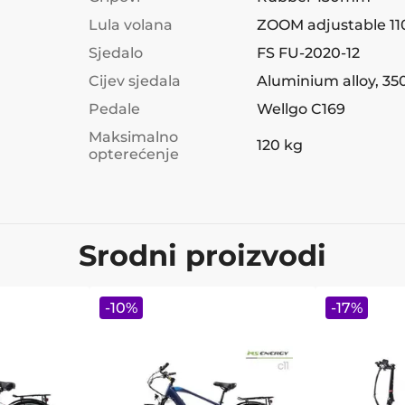
Lula volana
ZOOM adjustable 1
Sjedalo
FS FU-2020-12
Cijev sjedala
Aluminium alloy, 
Pedale
Wellgo C169
Maksimalno
120 kg
opterećenje
Srodni proizvodi
-
10
%
-
17
%