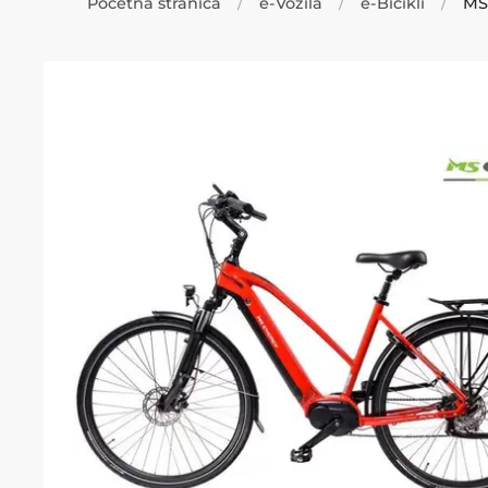
Početna stranica
e-Vozila
e-Bicikli
MS