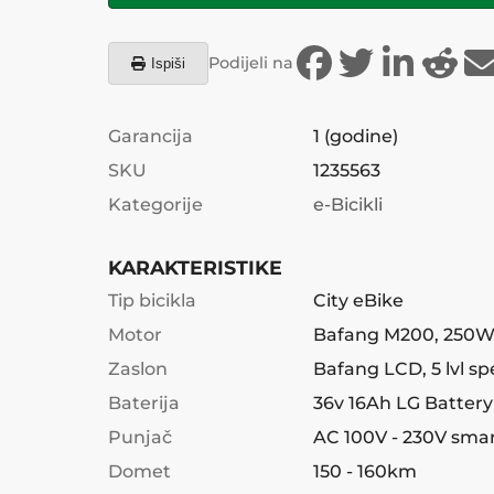
Podijeli na
Ispiši
Garancija
1
(godine)
SKU
1235563
Kategorije
e-Bicikli
KARAKTERISTIKE
Tip bicikla
City eBike
Motor
Bafang M200, 250W
Zaslon
Bafang LCD, 5 lvl sp
Baterija
36v 16Ah LG Battery
Punjač
AC 100V - 230V sma
Domet
150 - 160km