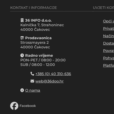
KONTAKT I INFORMACIJE
UVJETI KO
36 INFO d.o.o.
Opći 
Kalnička 7, Strahoninec
Priva
40000
Čakovec
Način
Prodavaonica
Strossmayera 2
Dosta
40000 Čakovec
Povra
Radno vrijeme
Pohva
PON-PET / 08:00 - 20:00
SUB / 08:00 - 12:00
Platf
+385 (0) 40 310-636
web@36doo.hr
O nama
Facebook