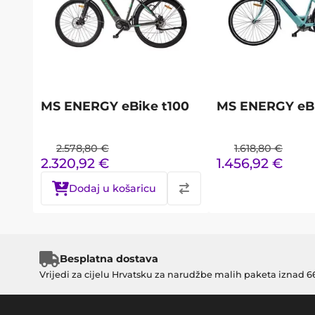
MS ENERGY eBike t100
MS ENERGY eBi
2.578,80
€
1.618,80
€
2.320,92
€
1.456,92
€
Dodaj u košaricu
Besplatna dostava
Vrijedi za cijelu Hrvatsku za narudžbe malih paketa iznad 6