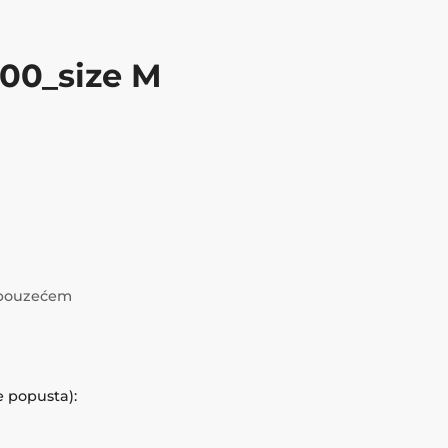
00_size M
i pouzećem
e popusta):