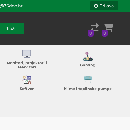
@36doo.hr
Prijava
Traži
0
0
Traži
0
0
Monitori, projektori i
Gaming
televizori
Softver
Klime i toplinske pumpe