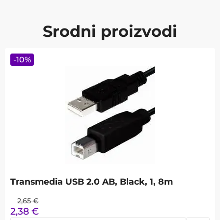
Srodni proizvodi
-
10
%
Transmedia USB 2.0 AB, Black, 1, 8m
2,65
€
2,38
€