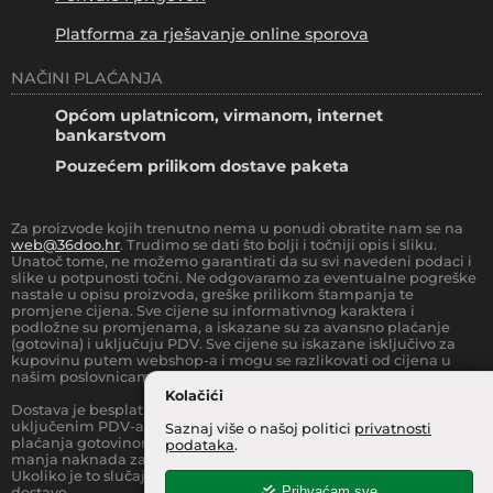
Platforma za rješavanje online sporova
NAČINI PLAĆANJA
Općom uplatnicom, virmanom, internet
bankarstvom
Pouzećem prilikom dostave paketa
Za proizvode kojih trenutno nema u ponudi obratite nam se na
web@36doo.hr
. Trudimo se dati što bolji i točniji opis i sliku.
Unatoč tome, ne možemo garantirati da su svi navedeni podaci i
slike u potpunosti točni. Ne odgovaramo za eventualne pogreške
nastale u opisu proizvoda, greške prilikom štampanja te
promjene cijena. Sve cijene su informativnog karaktera i
podložne su promjenama, a iskazane su za avansno plaćanje
(gotovina) i uključuju PDV. Sve cijene su iskazane isključivo za
kupovinu putem webshop-a i mogu se razlikovati od cijena u
našim poslovnicama.
Kolačići
Dostava je besplatna za sve narudžbe iznad
66.36
€
(sa
uključenim PDV-a) za Zonu 1 (cijela RH, osim otoka).
Prilikom
Saznaj više o našoj politici
privatnosti
plaćanja gotovinom pri dostavi robe na kućnu adresu, moguća je
podataka
.
manja naknada za rad sa gotovinom na strani dostavne službe.
Ukoliko je to slučaj, to je jasno označeno pri samom iznosu
Prihvaćam sve
dostave.