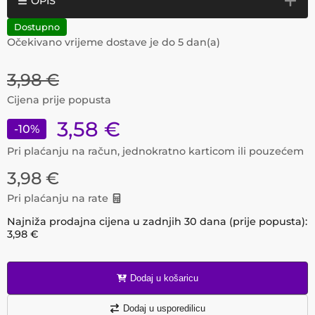
OPIS
Dostupno
Očekivano vrijeme dostave je do
5
dan(a)
3,98
€
Cijena prije popusta
3,58
€
-
10
%
Pri plaćanju na račun, jednokratno karticom ili pouzećem
3,98
€
Pri plaćanju na rate
Najniža prodajna cijena u zadnjih 30 dana (prije popusta):
3,98
€
Dodaj u košaricu
Dodaj u usporedilicu