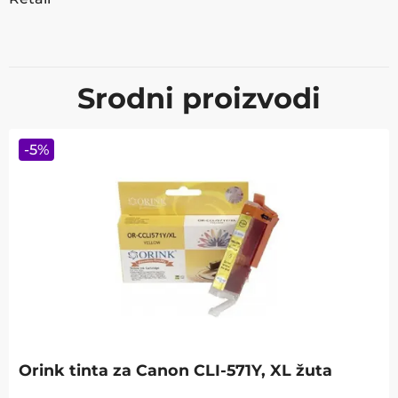
Srodni proizvodi
-
5
%
Orink tinta za Canon CLI-571Y, XL žuta