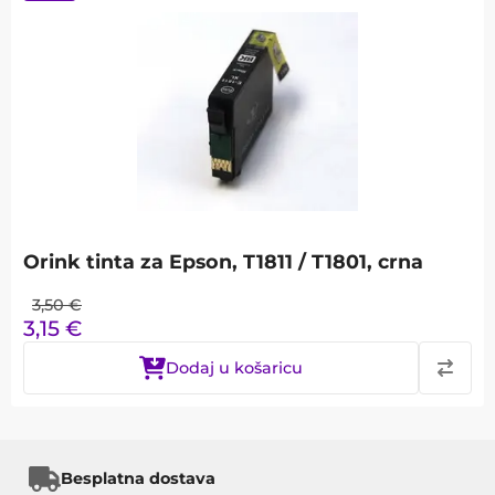
Orink tinta za Epson, T1811 / T1801, crna
3,50
€
3,15
€
Dodaj u košaricu
Besplatna dostava