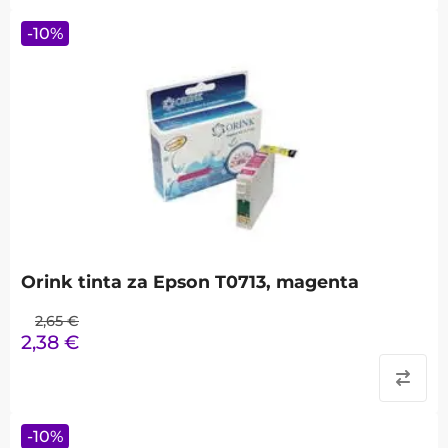
-
10
%
Orink tinta za Epson T0713, magenta
2,65
€
2,38
€
-
10
%