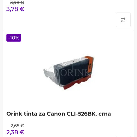
3,98
€
3,78
€
-
10
%
Orink tinta za Canon CLI-526BK, crna
2,65
€
2,38
€