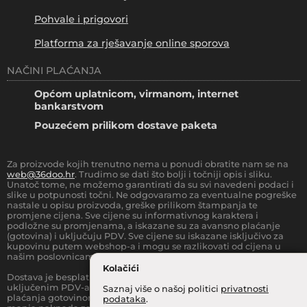
Pohvale i prigovori
Platforma za rješavanje online sporova
NAČINI PLAĆANJA
Općom uplatnicom, virmanom, internet
bankarstvom
Pouzećem prilikom dostave paketa
Za proizvode kojih trenutno nema u ponudi obratite nam se na
web@36doo.hr
. Trudimo se dati što bolji i točniji opis i sliku.
Unatoč tome, ne možemo garantirati da su svi navedeni podaci i
slike u potpunosti točni. Ne odgovaramo za eventualne pogreške
nastale u opisu proizvoda, greške prilikom štampanja te
promjene cijena. Sve cijene su informativnog karaktera i
podložne su promjenama, a iskazane su za avansno plaćanje
(gotovina) i uključuju PDV. Sve cijene su iskazane isključivo za
kupovinu putem webshop-a i mogu se razlikovati od cijena u
našim poslovnicama.
Kolačići
Dostava je besplatna za sve narudžbe iznad
66.36
€
(sa
uključenim PDV-a) za Zonu 1 (cijela RH, osim otoka).
Prilikom
Saznaj više o našoj politici
privatnosti
plaćanja gotovinom pri dostavi robe na kućnu adresu, moguća je
podataka
.