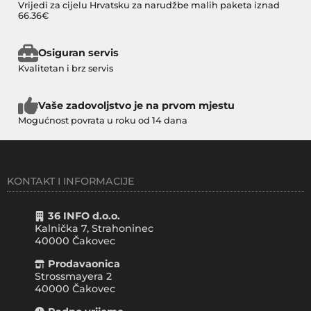
Vrijedi za cijelu Hrvatsku za narudžbe malih paketa iznad
66.36€
Osiguran servis
Kvalitetan i brz servis
Vaše zadovoljstvo je na prvom mjestu
Mogućnost povrata u roku od 14 dana
KONTAKT I INFORMACIJE
36 INFO d.o.o.
Kalnička 7, Strahoninec
40000
Čakovec
Prodavaonica
Strossmayera 2
40000 Čakovec