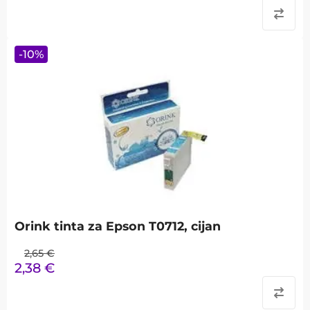
-
10
%
Orink tinta za Epson T0712, cijan
2,65
€
2,38
€