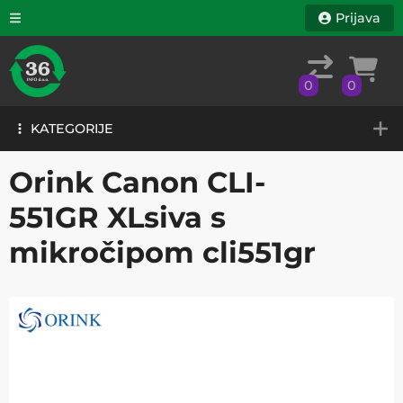
Prijava
0
0
KATEGORIJE
0
0
KATEGORIJE
Orink Canon CLI-
551GR XLsiva s
mikročipom cli551gr