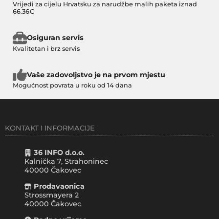
Vrijedi za cijelu Hrvatsku za narudžbe malih paketa iznad
66.36€
Osiguran servis
Kvalitetan i brz servis
Vaše zadovoljstvo je na prvom mjestu
Mogućnost povrata u roku od 14 dana
KONTAKT I INFORMACIJE
36 INFO d.o.o.
Kalnička 7, Strahoninec
40000
Čakovec
Prodavaonica
Strossmayera 2
40000 Čakovec