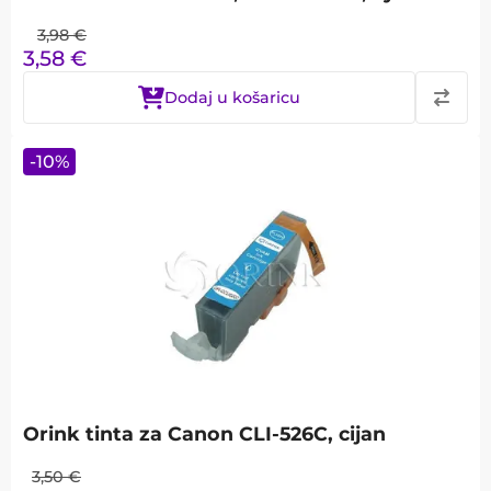
3,98
€
3,58
€
Dodaj u košaricu
-
10
%
Orink tinta za Canon CLI-526C, cijan
3,50
€