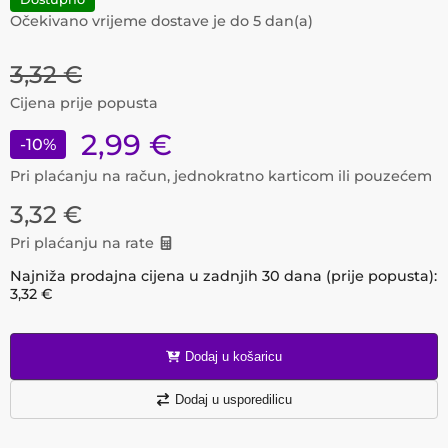
Očekivano vrijeme dostave je do
5
dan(a)
3,32
€
Cijena prije popusta
2,99
€
-
10
%
Pri plaćanju na račun, jednokratno karticom ili pouzećem
3,32
€
Pri plaćanju na rate
Najniža prodajna cijena u zadnjih 30 dana (prije popusta):
3,32
€
Dodaj u košaricu
Dodaj u usporedilicu