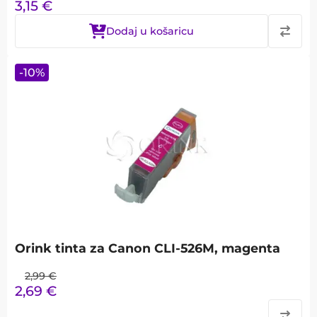
3,15
€
Dodaj u košaricu
-
10
%
Orink tinta za Canon CLI-526M, magenta
2,99
€
2,69
€