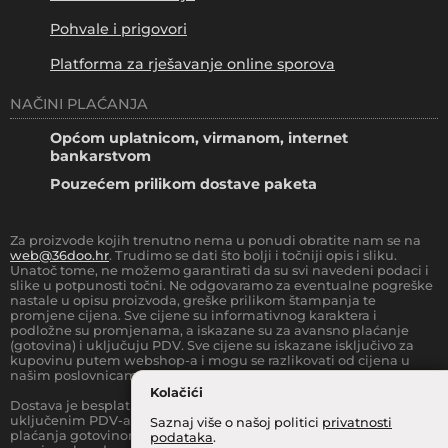
Pohvale i prigovori
Platforma za rješavanje online sporova
NAČINI PLAĆANJA
Općom uplatnicom, virmanom, internet
bankarstvom
Pouzećem prilikom dostave paketa
Za proizvode kojih trenutno nema u ponudi obratite nam se na
web@36doo.hr
. Trudimo se dati što bolji i točniji opis i sliku.
Unatoč tome, ne možemo garantirati da su svi navedeni podaci i
slike u potpunosti točni. Ne odgovaramo za eventualne pogreške
nastale u opisu proizvoda, greške prilikom štampanja te
promjene cijena. Sve cijene su informativnog karaktera i
podložne su promjenama, a iskazane su za avansno plaćanje
(gotovina) i uključuju PDV. Sve cijene su iskazane isključivo za
kupovinu putem webshop-a i mogu se razlikovati od cijena u
našim poslovnicama.
Kolačići
Dostava je besplatna za sve narudžbe iznad
66.36
€
(sa
uključenim PDV-a) za Zonu 1 (cijela RH, osim otoka).
Prilikom
Saznaj više o našoj politici
privatnosti
plaćanja gotovinom pri dostavi robe na kućnu adresu, moguća je
podataka
.