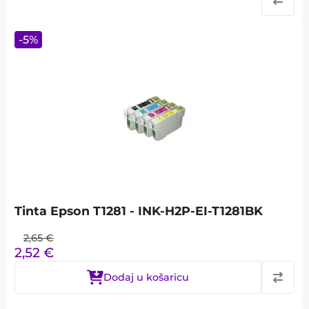
-
5
%
Tinta Epson T1281 - INK-H2P-EI-T1281BK
2,65
€
2,52
€
Dodaj u košaricu