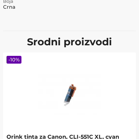
Boja
Crna
Srodni proizvodi
-
10
%
Orink tinta za Canon, CLI-551C XL, cyan