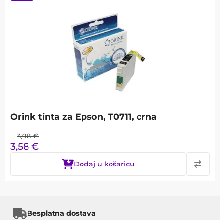
Orink tinta za Epson, T0711, crna
3,98
€
3,58
€
Dodaj u košaricu
Besplatna dostava