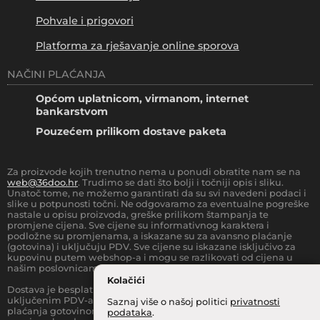
Pohvale i prigovori
Platforma za rješavanje online sporova
NAČINI PLAĆANJA
Općom uplatnicom, virmanom, internet
bankarstvom
Pouzećem prilikom dostave paketa
Za proizvode kojih trenutno nema u ponudi obratite nam se na
web@36doo.hr
. Trudimo se dati što bolji i točniji opis i sliku.
Unatoč tome, ne možemo garantirati da su svi navedeni podaci i
slike u potpunosti točni. Ne odgovaramo za eventualne pogreške
nastale u opisu proizvoda, greške prilikom štampanja te
promjene cijena. Sve cijene su informativnog karaktera i
podložne su promjenama, a iskazane su za avansno plaćanje
(gotovina) i uključuju PDV. Sve cijene su iskazane isključivo za
kupovinu putem webshop-a i mogu se razlikovati od cijena u
našim poslovnicama.
Kolačići
Dostava je besplatna za sve narudžbe iznad
66.36
€
(sa
uključenim PDV-a) za Zonu 1 (cijela RH, osim otoka).
Prilikom
Saznaj više o našoj politici
privatnosti
plaćanja gotovinom pri dostavi robe na kućnu adresu, moguća je
podataka
.