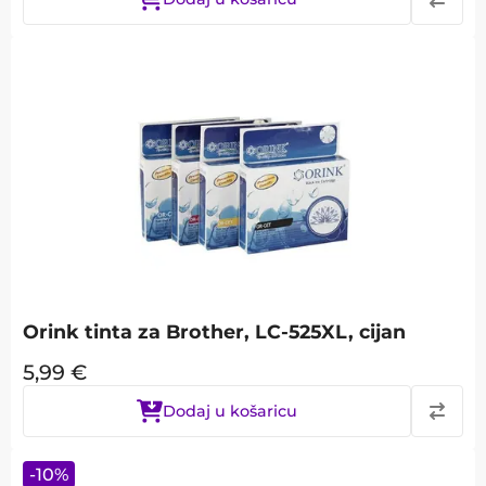
Orink tinta za Brother, LC-525XL, cijan
5,99
€
Dodaj u košaricu
-
10
%