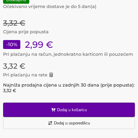
Očekivano vrijeme dostave je do
5
dan(a)
3,32
€
Cijena prije popusta
2,99
€
-
10
%
Pri plaćanju na račun, jednokratno karticom ili pouzećem
3,32
€
Pri plaćanju na rate
Najniža prodajna cijena u zadnjih 30 dana (prije popusta):
3,32
€
Dodaj u košaricu
Dodaj u usporedilicu