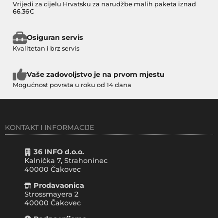
Vrijedi za cijelu Hrvatsku za narudžbe malih paketa iznad
66.36€
Osiguran servis
Kvalitetan i brz servis
Vaše zadovoljstvo je na prvom mjestu
Mogućnost povrata u roku od 14 dana
KONTAKT I INFORMACIJE
36 INFO d.o.o.
Kalnička 7, Strahoninec
40000
Čakovec
Prodavaonica
Strossmayera 2
40000 Čakovec