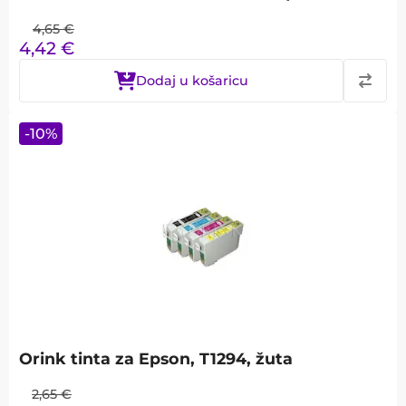
4,65
€
4,42
€
Dodaj u košaricu
-
10
%
Orink tinta za Epson, T1294, žuta
2,65
€