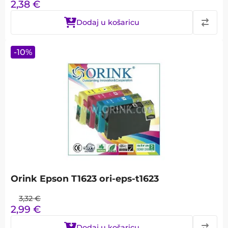
2,38
€
Dodaj u košaricu
-
10
%
Orink Epson T1623 ori-eps-t1623
3,32
€
2,99
€
Dodaj u košaricu