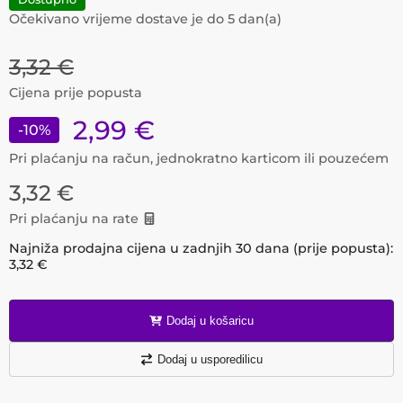
Očekivano vrijeme dostave je do
5
dan(a)
3,32
€
Cijena prije popusta
2,99
€
-
10
%
Pri plaćanju na račun, jednokratno karticom ili pouzećem
3,32
€
Pri plaćanju na rate
Najniža prodajna cijena u zadnjih 30 dana (prije popusta):
3,32
€
Dodaj u košaricu
Dodaj u usporedilicu