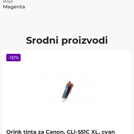
Boja
Magenta
Srodni proizvodi
-
10
%
Orink tinta za Canon, CLI-551C XL, cyan