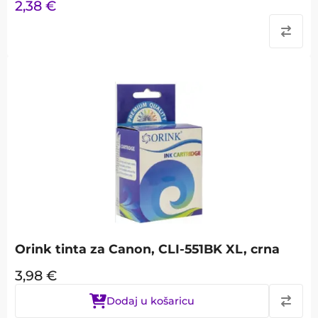
2,38
€
Orink tinta za Canon, CLI-551BK XL, crna
3,98
€
Dodaj u košaricu