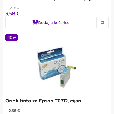
3,98
€
3,58
€
Dodaj u košaricu
-
10
%
Orink tinta za Epson T0712, cijan
2,65
€