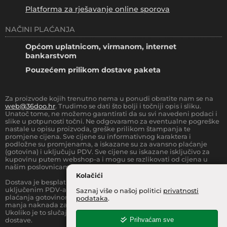
Platforma za rješavanje online sporova
NAČINI PLAĆANJA
Općom uplatnicom, virmanom, internet
bankarstvom
Pouzećem prilikom dostave paketa
Za proizvode kojih trenutno nema u ponudi obratite nam se na
web@36doo.hr
. Trudimo se dati što bolji i točniji opis i sliku.
Unatoč tome, ne možemo garantirati da su svi navedeni podaci i
slike u potpunosti točni. Ne odgovaramo za eventualne pogreške
nastale u opisu proizvoda, greške prilikom štampanja te
promjene cijena. Sve cijene su informativnog karaktera i
podložne su promjenama, a iskazane su za avansno plaćanje
(gotovina) i uključuju PDV. Sve cijene su iskazane isključivo za
kupovinu putem webshop-a i mogu se razlikovati od cijena u
našim poslovnicama.
Kolačići
Dostava je besplatna za sve narudžbe iznad
66.36
€
(sa
uključenim PDV-a) za Zonu 1 (cijela RH, osim otoka).
Prilikom
Saznaj više o našoj politici
privatnosti
plaćanja gotovinom pri dostavi robe na kućnu adresu, moguća je
podataka
.
manja naknada za rad sa gotovinom na strani dostavne službe.
Ukoliko je to slučaj, to je jasno označeno pri samom iznosu
Prihvaćam sve
dostave.