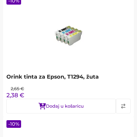
-
10
%
Orink tinta za Epson, T1294, žuta
2,65
€
2,38
€
Dodaj u košaricu
-
10
%