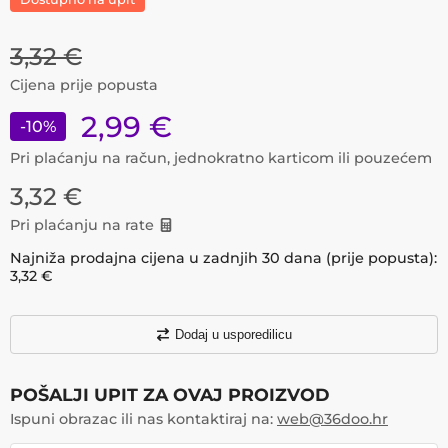
3,32
€
Cijena prije popusta
2,99
€
-
10
%
Pri plaćanju na račun, jednokratno karticom ili pouzećem
3,32
€
Pri plaćanju na rate
Najniža prodajna cijena u zadnjih 30 dana (prije popusta):
3,32
€
Dodaj u usporedilicu
POŠALJI UPIT ZA OVAJ PROIZVOD
Ispuni obrazac ili nas kontaktiraj na:
web@36doo.hr