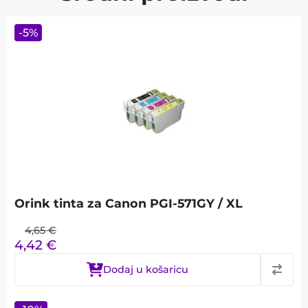
-
5
%
Orink tinta za Canon PGI-571GY / XL
4,65
€
4,42
€
Dodaj u košaricu