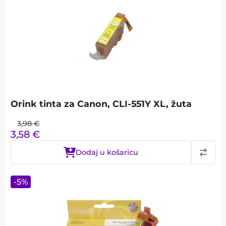
Orink tinta za Canon, CLI-551Y XL, žuta
3,98
€
3,58
€
Dodaj u košaricu
-
5
%