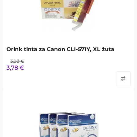
Orink tinta za Canon CLI-571Y, XL žuta
3,98
€
3,78
€