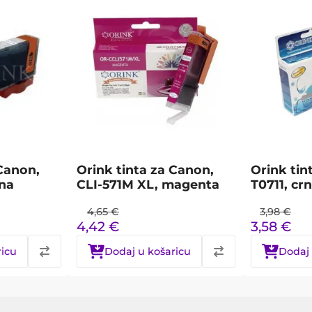
 Canon,
Orink tinta za Canon,
Orink tin
na
CLI-571M XL, magenta
T0711, cr
4,65
€
3,98
€
4,42
€
3,58
€
ricu
Dodaj u košaricu
Dodaj 