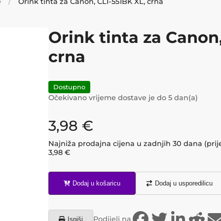
e
Orink tinta za Canon, CLI-551BK XL, crna
Orink tinta za Canon
crna
Dostupno
Očekivano vrijeme dostave je do
5
dan(a)
3,98
€
Najniža prodajna cijena u zadnjih 30 dana (prij
3,98
€
Dodaj u košaricu
Dodaj u usporedilicu
Podijeli na
Ispiši