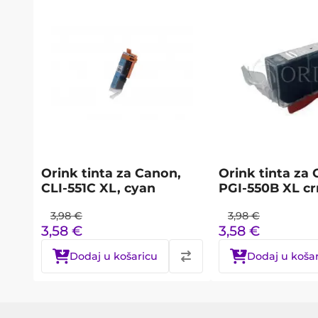
Orink tinta za Canon,
Orink tinta za
CLI-551C XL, cyan
PGI-550B XL cr
3,98
€
3,98
€
3,58
€
3,58
€
Dodaj u košaricu
Dodaj u koša