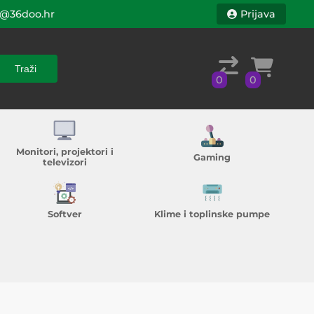
@36doo.hr
Prijava
Traži
0
0
Traži
0
0
Monitori, projektori i
Gaming
televizori
Softver
Klime i toplinske pumpe