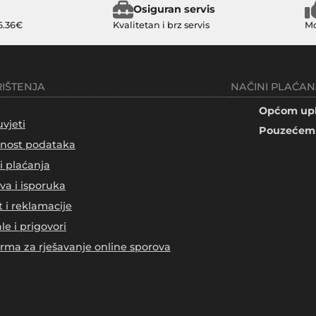
Osiguran servis
6.36€
Kvalitetan i brz servis
Mo
RIŠTENJA
NAČINI PLAĆAN
Općom upl
uvjeti
Pouzećem 
tnost podataka
i plaćanja
va i isporuka
t i reklamacije
le i prigovori
orma za rješavanje online sporova