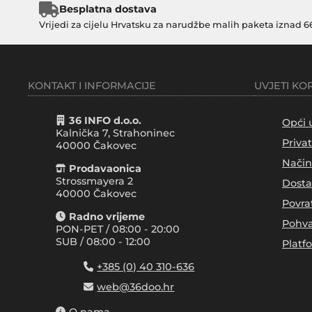
Besplatna dostava
Vrijedi za cijelu Hrvatsku za narudžbe malih paketa iznad 6
KONTAKT I INFORMACIJE
UVJETI KO
36 INFO d.o.o.
Opći 
Kalnička 7, Strahoninec
Priva
40000
Čakovec
Način
Prodavaonica
Strossmayera 2
Dosta
40000 Čakovec
Povra
Radno vrijeme
Pohva
PON-PET / 08:00 - 20:00
SUB / 08:00 - 12:00
Platf
+385 (0) 40 310-636
web@36doo.hr
O nama