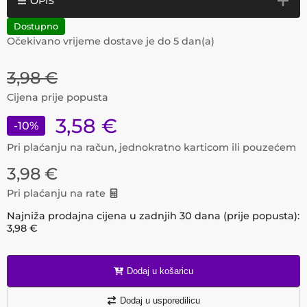
OPIS
Dostupno
Očekivano vrijeme dostave je do
5
dan(a)
3,98
€
Cijena prije popusta
3,58
€
-
10
%
Pri plaćanju na račun, jednokratno karticom ili pouzećem
3,98
€
Pri plaćanju na rate
Najniža prodajna cijena u zadnjih 30 dana (prije popusta):
3,98
€
Dodaj u košaricu
Dodaj u usporedilicu