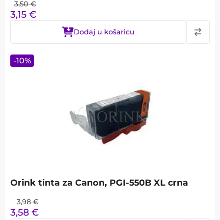
3,50
€
3,15
€
Dodaj u košaricu
-
10
%
Orink tinta za Canon, PGI-550B XL crna
3,98
€
3,58
€