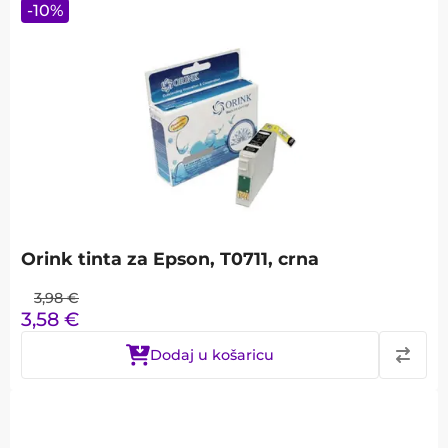
-
10
%
Orink tinta za Epson, T0711, crna
3,98
€
3,58
€
Dodaj u košaricu