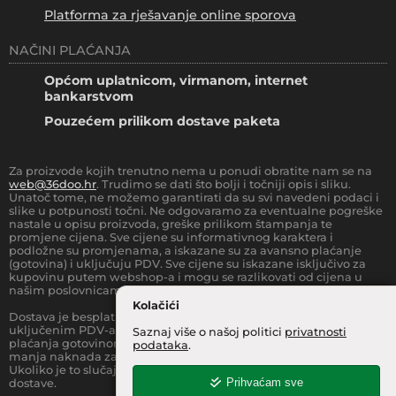
Platforma za rješavanje online sporova
NAČINI PLAĆANJA
Općom uplatnicom, virmanom, internet
bankarstvom
Pouzećem prilikom dostave paketa
Za proizvode kojih trenutno nema u ponudi obratite nam se na
web@36doo.hr
. Trudimo se dati što bolji i točniji opis i sliku.
Unatoč tome, ne možemo garantirati da su svi navedeni podaci i
slike u potpunosti točni. Ne odgovaramo za eventualne pogreške
nastale u opisu proizvoda, greške prilikom štampanja te
promjene cijena. Sve cijene su informativnog karaktera i
podložne su promjenama, a iskazane su za avansno plaćanje
(gotovina) i uključuju PDV. Sve cijene su iskazane isključivo za
kupovinu putem webshop-a i mogu se razlikovati od cijena u
našim poslovnicama.
Kolačići
Dostava je besplatna za sve narudžbe iznad
66.36
€
(sa
uključenim PDV-a) za Zonu 1 (cijela RH, osim otoka).
Prilikom
Saznaj više o našoj politici
privatnosti
plaćanja gotovinom pri dostavi robe na kućnu adresu, moguća je
podataka
.
manja naknada za rad sa gotovinom na strani dostavne službe.
Ukoliko je to slučaj, to je jasno označeno pri samom iznosu
Prihvaćam sve
dostave.