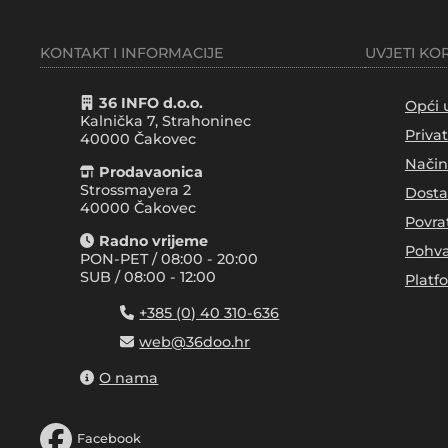
KONTAKT I INFORMACIJE
UVJETI KO
36 INFO d.o.o.
Opći 
Kalnička 7, Strahoninec
Priva
40000
Čakovec
Način
Prodavaonica
Strossmayera 2
Dosta
40000 Čakovec
Povra
Radno vrijeme
Pohva
PON-PET / 08:00 - 20:00
SUB / 08:00 - 12:00
Platf
+385 (0) 40 310-636
web@36doo.hr
O nama
Facebook