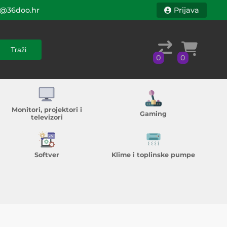
@36doo.hr
Prijava
Traži
0
0
Traži
0
0
Monitori, projektori i
Gaming
televizori
Softver
Klime i toplinske pumpe