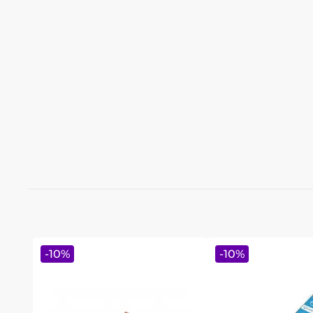
-
10
%
-
10
%