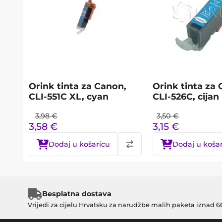
Orink tinta za Canon,
Orink tinta za
CLI-551C XL, cyan
CLI-526C, cijan
3,98
€
3,50
€
3,58
€
3,15
€
Dodaj u košaricu
Dodaj u koša
Besplatna dostava
Vrijedi za cijelu Hrvatsku za narudžbe malih paketa iznad 6