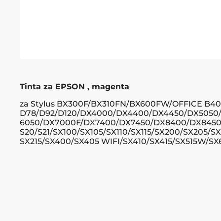
Tinta za EPSON , magenta
za Stylus BX300F/BX310FN/BX600FW/OFFICE B4
D78/D92/D120/DX4000/DX4400/DX4450/DX5050
6050/DX7000F/DX7400/DX7450/DX8400/DX845
S20/S21/SX100/SX105/SX110/SX115/SX200/SX205/S
SX215/SX400/SX405 WIFI/SX410/SX415/SX515W/S