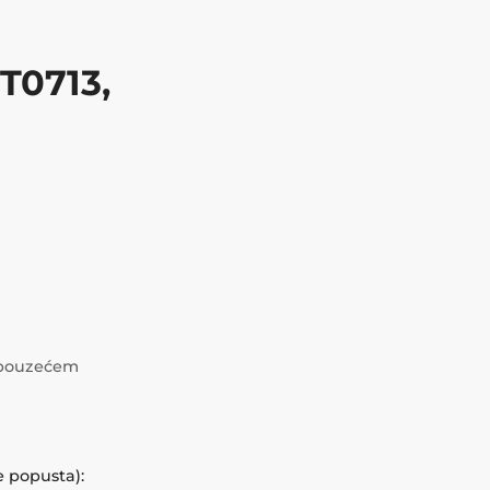
 T0713,
i pouzećem
e popusta):