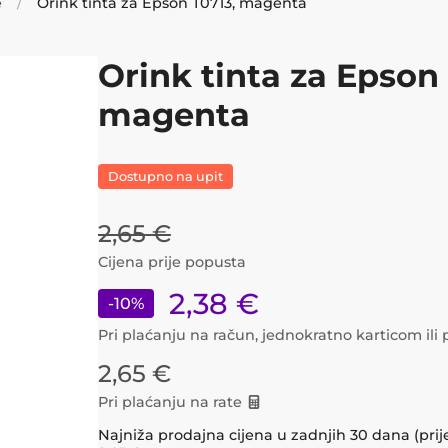
e
Orink tinta za Epson T0713, magenta
Orink tinta za Epson
magenta
Dostupno na upit
2,65
€
Cijena prije popusta
2,38
€
-
10
%
Pri plaćanju na račun, jednokratno karticom il
2,65
€
Pri plaćanju na rate
Najniža prodajna cijena u zadnjih 30 dana (prij