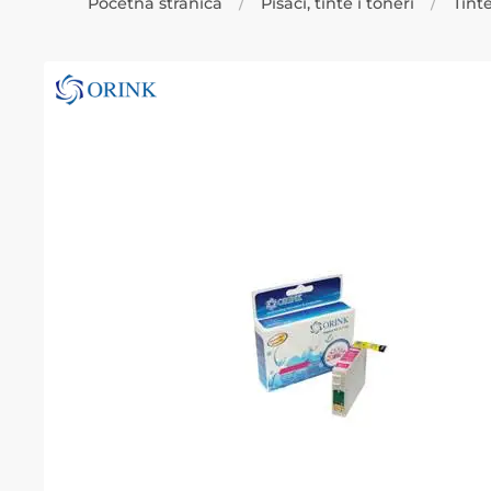
Početna stranica
Pisači, tinte i toneri
Tint