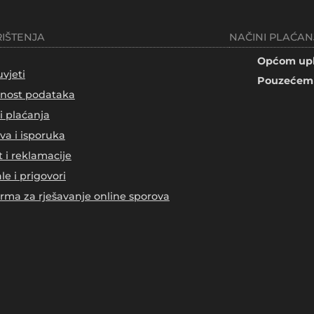
RIŠTENJA
NAČINI PLAĆAN
Općom upl
uvjeti
Pouzećem 
tnost podataka
i plaćanja
va i isporuka
t i reklamacije
le i prigovori
orma za rješavanje online sporova