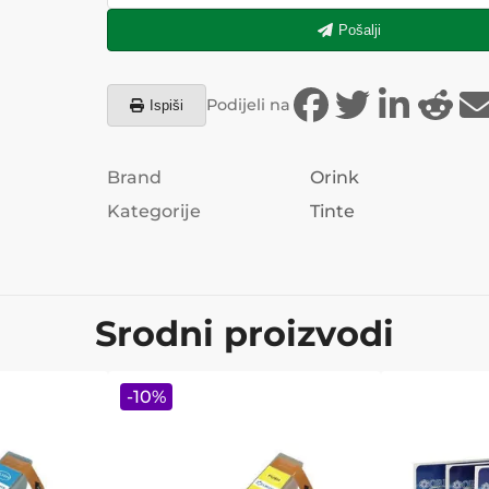
Pošalji
Podijeli na
Ispiši
Brand
Orink
Kategorije
Tinte
Srodni proizvodi
-
10
%