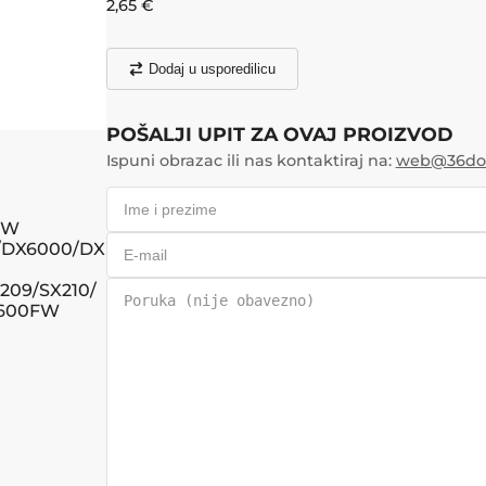
2,65
€
Dodaj u usporedilicu
POŠALJI UPIT ZA OVAJ PROIZVOD
Ispuni obrazac ili nas kontaktiraj na:
web@36doo
0W
/DX6000/DX
0
X209/SX210/
X600FW