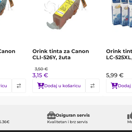
 Canon
Orink tinta za Canon
Orink tin
CLI-526Y, žuta
LC-525XL
3,50
€
3,15
€
5,99
€
ricu
Dodaj u košaricu
Dodaj 
Osiguran servis
6.36€
Kvalitetan i brz servis
Mo