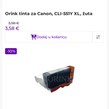
Orink tinta za Canon, CLI-551Y XL, žuta
3,98
€
3,58
€
Dodaj u košaricu
-
10
%