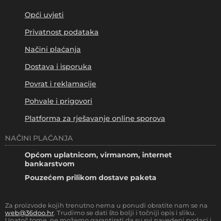
Opći uvjeti
Privatnost podataka
Načini plaćanja
Dostava i isporuka
Povrat i reklamacije
Pohvale i prigovori
Platforma za rješavanje online sporova
NAČINI PLAĆANJA
Općom uplatnicom, virmanom, internet
bankarstvom
Pouzećem prilikom dostave paketa
Za proizvode kojih trenutno nema u ponudi obratite nam se na
web@36doo.hr
. Trudimo se dati što bolji i točniji opis i sliku.
Unatoč tome, ne možemo garantirati da su svi navedeni podaci i