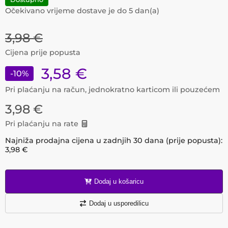
Očekivano vrijeme dostave je do
5
dan(a)
3,98
€
Cijena prije popusta
3,58
€
-
10
%
Pri plaćanju na račun, jednokratno karticom ili pouzećem
3,98
€
Pri plaćanju na rate
Najniža prodajna cijena u zadnjih 30 dana (prije popusta):
3,98
€
Dodaj u košaricu
Dodaj u usporedilicu