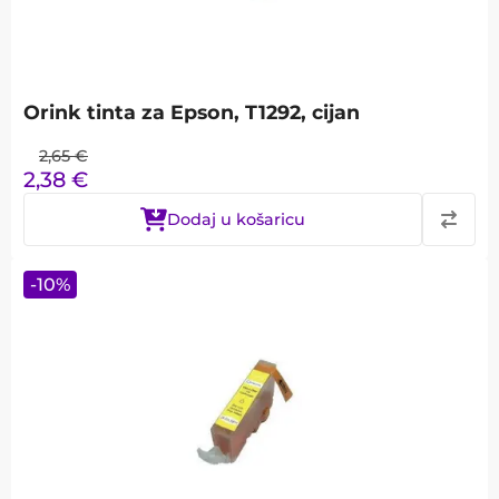
Orink tinta za Epson, T1292, cijan
2,65
€
2,38
€
Dodaj u košaricu
-
10
%