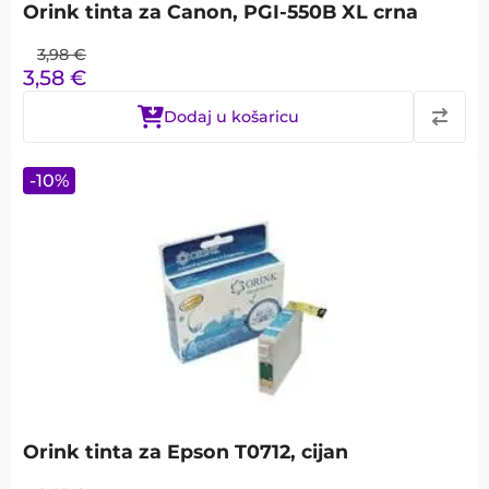
Orink tinta za Canon, PGI-550B XL crna
3,98
€
3,58
€
Dodaj u košaricu
-
10
%
Orink tinta za Epson T0712, cijan