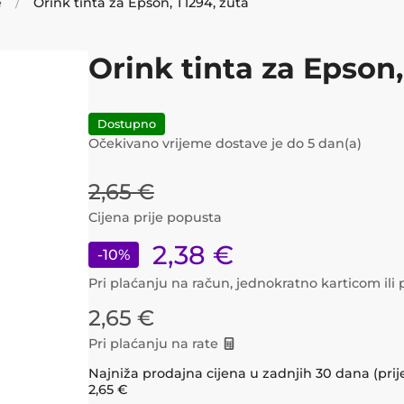
e
Orink tinta za Epson, T1294, žuta
Orink tinta za Epson,
Dostupno
Očekivano vrijeme dostave je do
5
dan(a)
2,65
€
Cijena prije popusta
2,38
€
-
10
%
Pri plaćanju na račun, jednokratno karticom il
2,65
€
Pri plaćanju na rate
Najniža prodajna cijena u zadnjih 30 dana (prij
2,65
€