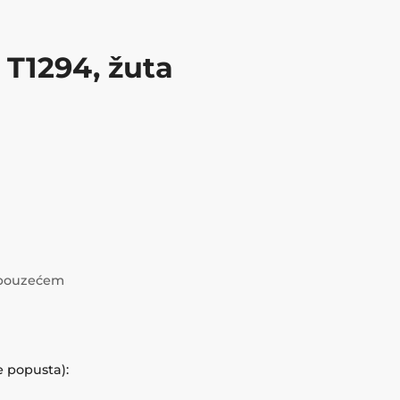
 T1294, žuta
i pouzećem
e popusta):