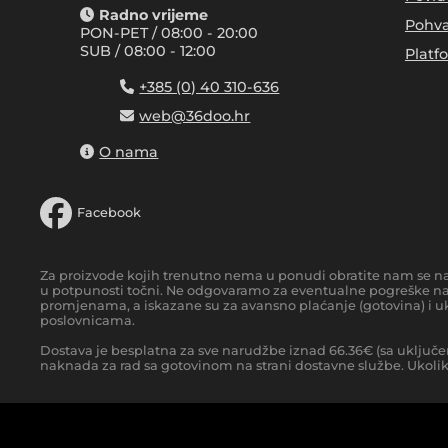
Radno vrijeme
Pohva
PON-PET / 08:00 - 20:00
SUB / 08:00 - 12:00
Platf
+385 (0) 40 310-636
web@36doo.hr
O nama
Facebook
Za proizvode kojih trenutno nema u ponudi obratite nam se n
u potpunosti točni. Ne odgovaramo za eventualne pogreške nas
promjenama, a iskazane su za avansno plaćanje (gotovina) i uk
poslovnicama.
Dostava je besplatna za sve narudžbe iznad
66.36
€
(sa uključe
naknada za rad sa gotovinom na strani dostavne službe. Ukoliko