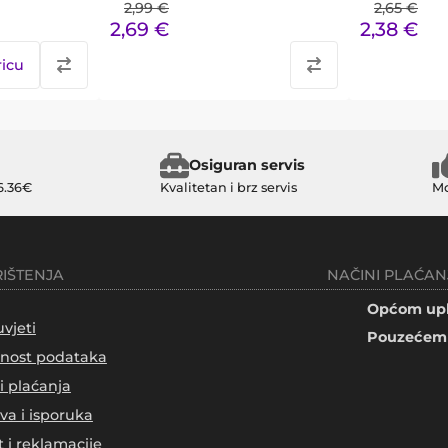
2,99
€
2,65
€
2,69
€
2,38
€
ricu
Osiguran servis
6.36€
Kvalitetan i brz servis
Mo
RIŠTENJA
NAČINI PLAĆAN
Općom upl
uvjeti
Pouzećem 
tnost podataka
i plaćanja
va i isporuka
t i reklamacije