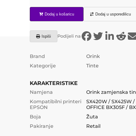
Dodaj u košaricu
Dodaj u usporedilicu
Podijeli na
Ispiši
Brand
Orink
Kategorije
Tinte
KARAKTERISTIKE
Namjena
Orink zamjenska tin
Kompatibilni printeri
SX420W / SX425W /
EPSON
OFFICE BX305F / B
Boja
Žuta
Pakiranje
Retail