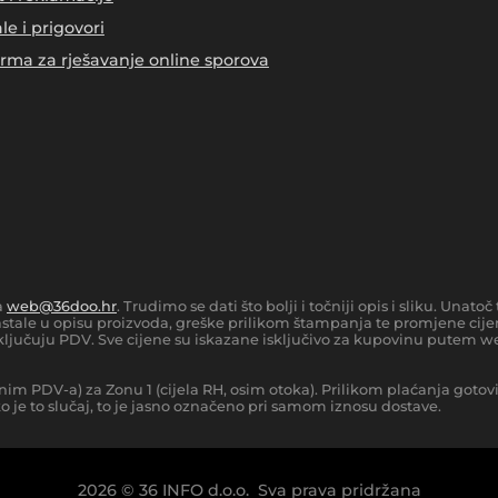
le i prigovori
orma za rješavanje online sporova
a
web@36doo.hr
. Trudimo se dati što bolji i točniji opis i sliku. Una
tale u opisu proizvoda, greške prilikom štampanja te promjene cijen
ljučuju PDV. Sve cijene su iskazane isključivo za kupovinu putem we
nim PDV-a) za Zonu 1 (cijela RH, osim otoka).
Prilikom plaćanja gotov
 je to slučaj, to je jasno označeno pri samom iznosu dostave.
2026
©
36 INFO d.o.o.
Sva prava pridržana