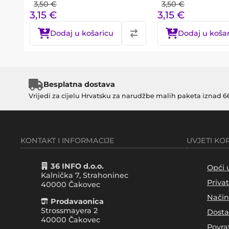
3,50
€
3,50
€
3,15
€
3,15
€
Dodaj u košaricu
Dodaj u koša
Besplatna dostava
Vrijedi za cijelu Hrvatsku za narudžbe malih paketa iznad 6
KONTAKT I INFORMACIJE
UVJETI KO
36 INFO d.o.o.
Opći 
Kalnička 7, Strahoninec
Priva
40000
Čakovec
Način
Prodavaonica
Strossmayera 2
Dosta
40000 Čakovec
Povra