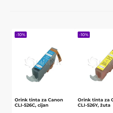
-
10
%
-
10
%
Orink tinta za Canon
Orink tinta za
CLI-526C, cijan
CLI-526Y, žuta