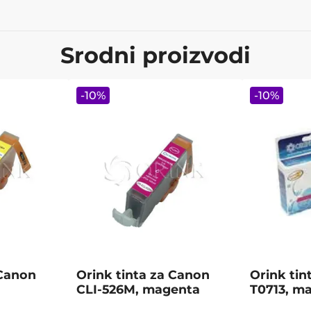
Srodni proizvodi
-
10
%
-
10
%
 Canon
Orink tinta za Canon
Orink tin
CLI-526M, magenta
T0713, m