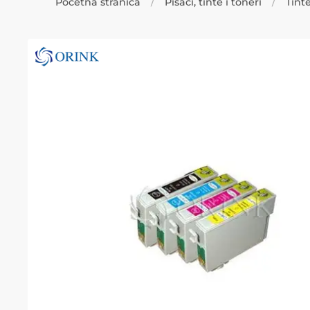
Početna stranica
Pisači, tinte i toneri
Tint