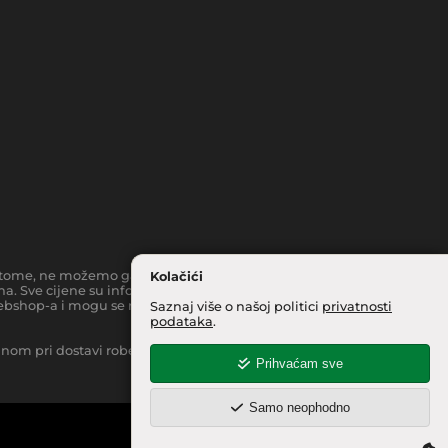
toč tome, ne možemo garantirati da su svi navedeni podaci i slike
Kolačići
a. Sve cijene su informativnog karaktera i podložne su
bshop-a i mogu se razlikovati od cijena u našim
Saznaj više o našoj politici
privatnosti
podataka
.
inom pri dostavi robe na kućnu adresu, moguća je manja
Prihvaćam sve
Samo neophodno