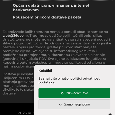
Općom uplatnicom, virmanom, internet
bankarstvom
Pouzećem prilikom dostave paketa
Za proizvode kojih trenutno nema u ponudi obratite nam se na
web@36doo.hr
. Trudimo se dati što bolji i točniji opis i sliku.
Unatoč tome, ne možemo garantirati da su svi navedeni podaci i
slike u potpunosti točni. Ne odgovaramo za eventualne pogreške
nastale u opisu proizvoda, greške prilikom štampanja te
promjene cijena. Sve cijene su informativnog karaktera i
podložne su promjenama, a iskazane su za avansno plaćanje
(gotovina) i uključuju PDV. Sve cijene su iskazane isključivo za
kupovinu putem webshop-a i mogu se razlikovati od cijena u
našim poslovnicama.
Kolačići
Dostava je besplatna za sve narudžbe iznad
66.36
€
(sa
uključenim PDV-a) za Zonu 1 (cijela RH, osim otoka).
Prilikom
Saznaj više o našoj politici
privatnosti
plaćanja gotovinom pri dostavi robe na kućnu adresu, moguća je
podataka
.
manja naknada za rad sa gotovinom na strani dostavne službe.
Ukoliko je to slučaj, to je jasno označeno pri samom iznosu
Prihvaćam sve
dostave.
Samo neophodno
2026
©
36 INFO d.o.o.
Sva prava pridržana