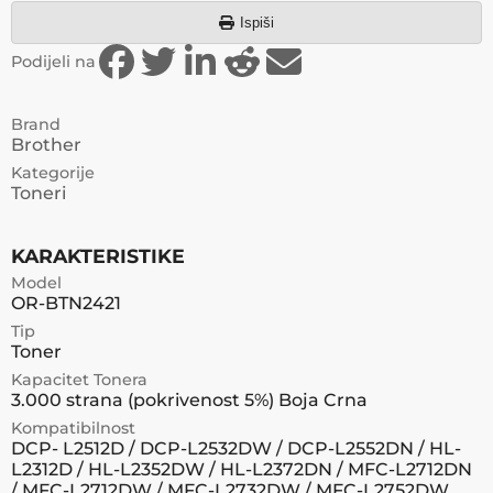
Ispiši
Podijeli na
Brand
Brother
Kategorije
Toneri
KARAKTERISTIKE
Model
OR-BTN2421
Tip
Toner
Kapacitet Tonera
3.000 strana (pokrivenost 5%) Boja Crna
Kompatibilnost
DCP- L2512D / DCP-L2532DW / DCP-L2552DN / HL-
L2312D / HL-L2352DW / HL-L2372DN / MFC-L2712DN
/ MFC-L2712DW / MFC-L2732DW / MFC-L2752DW