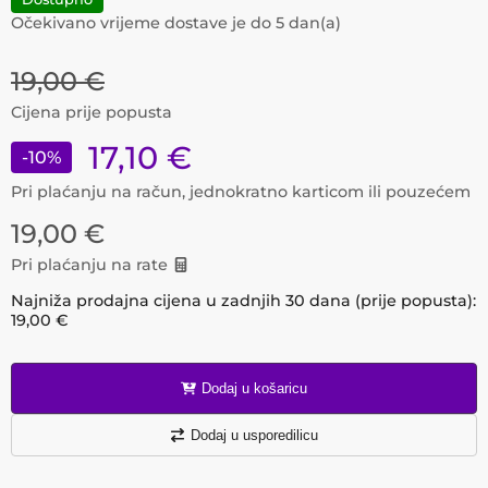
Očekivano vrijeme dostave je do
5
dan(a)
19,00
€
Cijena prije popusta
17,10
€
-
10
%
Pri plaćanju na račun, jednokratno karticom ili pouzećem
19,00
€
Pri plaćanju na rate
Najniža prodajna cijena u zadnjih 30 dana (prije popusta):
19,00
€
Dodaj u košaricu
Dodaj u usporedilicu