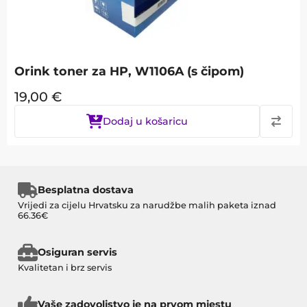
Orink toner za HP, W1106A (s čipom)
19,00
€
Dodaj u košaricu
Besplatna dostava
Vrijedi za cijelu Hrvatsku za narudžbe malih paketa iznad
66.36€
Osiguran servis
Kvalitetan i brz servis
Vaše zadovoljstvo je na prvom mjestu