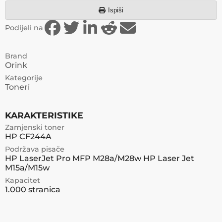
Ispiši
Podijeli na
Brand
Orink
Kategorije
Toneri
KARAKTERISTIKE
Zamjenski toner
HP CF244A
Podržava pisače
HP LaserJet Pro MFP M28a/M28w HP Laser Jet
M15a/M15w
Kapacitet
1.000 stranica