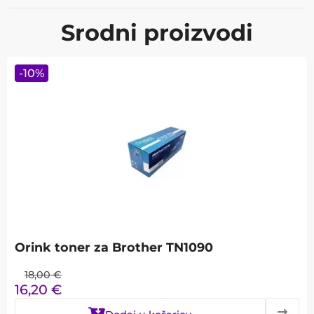
Srodni proizvodi
-
10
%
Orink toner za Brother TN1090
18,00
€
16,20
€