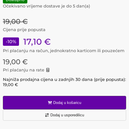
Očekivano vrijeme dostave je do
5
dan(a)
19,00
€
Cijena prije popusta
17,10
€
-
10
%
Pri plaćanju na račun, jednokratno karticom ili pouzećem
19,00
€
Pri plaćanju na rate
Najniža prodajna cijena u zadnjih 30 dana (prije popusta):
19,00
€
Dodaj u košaricu
Dodaj u usporedilicu