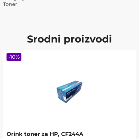
Toneri
Srodni proizvodi
-
10
%
Orink toner za HP, CF244A