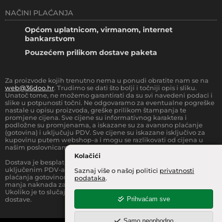
NAČINI PLAĆANJA
Općom uplatnicom, virmanom, internet
bankarstvom
Pouzećem prilikom dostave paketa
Za proizvode kojih trenutno nema u ponudi obratite nam se na
web@36doo.hr
. Trudimo se dati što bolji i točniji opis i sliku.
Unatoč tome, ne možemo garantirati da su svi navedeni podaci i
slike u potpunosti točni. Ne odgovaramo za eventualne pogreške
nastale u opisu proizvoda, greške prilikom štampanja te
promjene cijena. Sve cijene su informativnog karaktera i
podložne su promjenama, a iskazane su za avansno plaćanje
(gotovina) i uključuju PDV. Sve cijene su iskazane isključivo za
kupovinu putem webshop-a i mogu se razlikovati od cijena u
našim poslovnicama.
Kolačići
Dostava je besplatna za sve narudžbe iznad
66.36
€
(sa
uključenim PDV-a) za Zonu 1 (cijela RH, osim otoka).
Prilikom
Saznaj više o našoj politici
privatnosti
plaćanja gotovinom pri dostavi robe na kućnu adresu, moguća je
podataka
.
manja naknada za rad sa gotovinom na strani dostavne službe.
Ukoliko je to slučaj, to je jasno označeno pri samom iznosu
Prihvaćam sve
dostave.
Samo neophodno