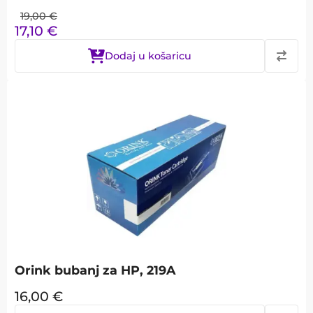
19,00
€
17,10
€
Dodaj u košaricu
Orink bubanj za HP, 219A
16,00
€