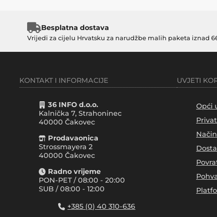
Besplatna dostava
Vrijedi za cijelu Hrvatsku za narudžbe malih paketa iznad 6
KONTAKT I INFORMACIJE
UVJETI KO
36 INFO d.o.o.
Opći 
Kalnička 7, Strahoninec
Priva
40000
Čakovec
Način
Prodavaonica
Strossmayera 2
Dosta
40000 Čakovec
Povra
Radno vrijeme
Pohva
PON-PET / 08:00 - 20:00
SUB / 08:00 - 12:00
Platf
+385 (0) 40 310-636