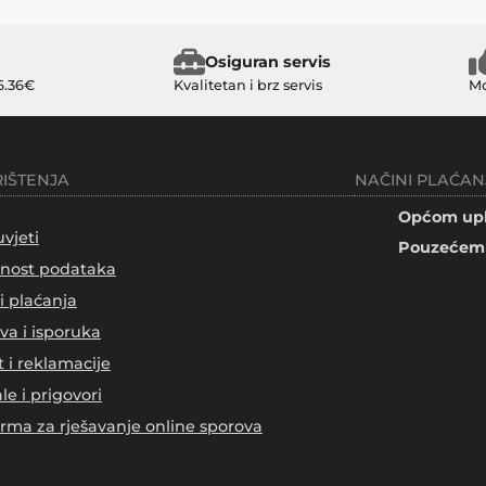
Osiguran servis
6.36€
Kvalitetan i brz servis
Mo
RIŠTENJA
NAČINI PLAĆAN
Općom upl
uvjeti
Pouzećem 
tnost podataka
i plaćanja
va i isporuka
t i reklamacije
le i prigovori
orma za rješavanje online sporova