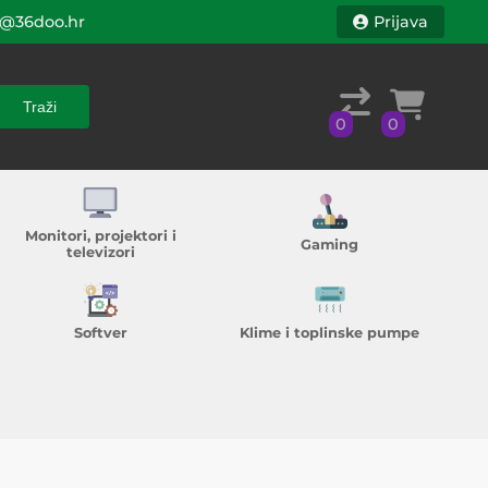
@36doo.hr
Prijava
Traži
0
0
Traži
0
0
Monitori, projektori i
Gaming
televizori
Softver
Klime i toplinske pumpe