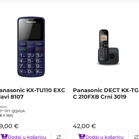
anasonic KX-TU110 EXC
Panasonic DECT KX-TG
lavi 8107
C 210FXB Crni 3019
slon
77" TFT QQVGA
28 X 160)
9,00
€
42,00
€
Dodaj u košaricu
Dodaj u košaricu