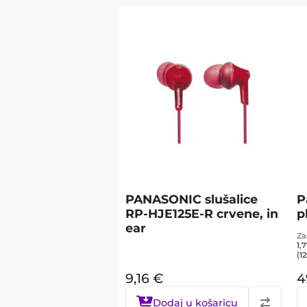
PANASONIC slušalice
P
RP-HJE125E-R crvene, in
p
ear
Za
1,
(1
9,16
€
4
Dodaj u košaricu