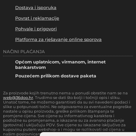
Dostava i isporuka
Povrat i reklamacije
Pohvale i prigovori
Platforma za rješavanje online sporova
NAČINI PLAĆANJA
Općom uplatnicom, virmanom, internet
bankarstvom
Pouzećem prilikom dostave paketa
Za proizvode kojih trenutno nema u ponudi obratite nam se na
web@36doo.hr
. Trudimo se dati što bolji i točniji opis i sliku.
Unatoč tome, ne možemo garantirati da su svi navedeni podaci i
slike u potpunosti točni. Ne odgovaramo za eventualne pogreške
nastale u opisu proizvoda, greške prilikom štampanja te
promjene cijena. Sve cijene su informativnog karaktera i
podložne su promjenama, a iskazane su za avansno plaćanje
(gotovina) i uključuju PDV. Sve cijene su iskazane isključivo za
kupovinu putem webshop-a i mogu se razlikovati od cijena u
našim poslovnicama.