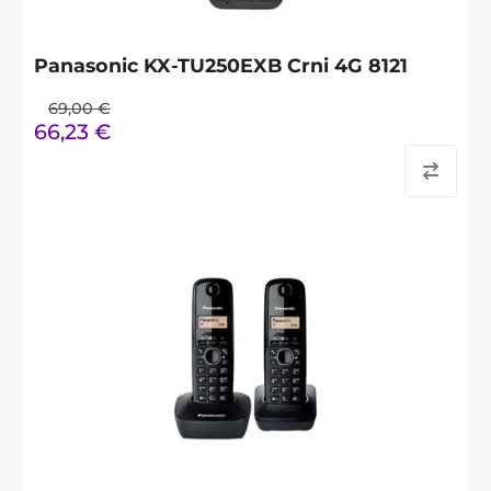
Panasonic KX-TU250EXB Crni 4G 8121
69,00
€
66,23
€