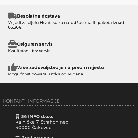
Besplatna dostava
Vrijedi za cijelu Hrvatsku za narudžbe malih paketa iznad
66.36€
Osiguran servis
Kvalitetan i brz servis
Vaše zadovoljstvo je na prvom mjestu
Mogućnost povrata u roku od 14 dana
KONTAKT I INFORMACIJE
36 INFO d.o.o.
Kalnička 7, Strahoninec
40000
Čakovec
Prodavaonica