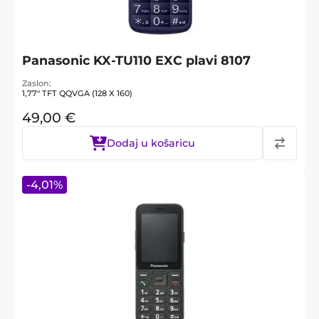
Panasonic KX-TU110 EXC plavi 8107
Zaslon
1,77" TFT QQVGA (128 X 160)
49,00
€
Dodaj u košaricu
-
4,01
%