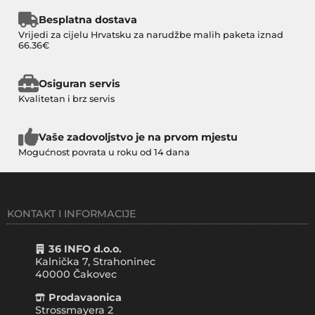
Besplatna dostava
Vrijedi za cijelu Hrvatsku za narudžbe malih paketa iznad
66.36€
Osiguran servis
Kvalitetan i brz servis
Vaše zadovoljstvo je na prvom mjestu
Mogućnost povrata u roku od 14 dana
KONTAKT I INFORMACIJE
36 INFO d.o.o.
Kalnička 7, Strahoninec
40000
Čakovec
Prodavaonica
Strossmayera 2