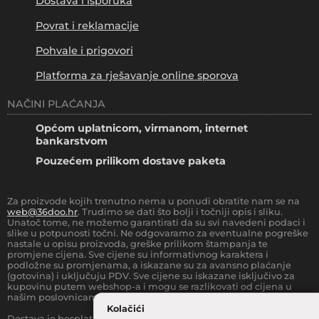
Dostava i isporuka
Povrat i reklamacije
Pohvale i prigovori
Platforma za rješavanje online sporova
NAČINI PLAĆANJA
Općom uplatnicom, virmanom, internet
bankarstvom
Pouzećem prilikom dostave paketa
Za proizvode kojih trenutno nema u ponudi obratite nam se na
web@36doo.hr
. Trudimo se dati što bolji i točniji opis i sliku.
Unatoč tome, ne možemo garantirati da su svi navedeni podaci i
slike u potpunosti točni. Ne odgovaramo za eventualne pogreške
nastale u opisu proizvoda, greške prilikom štampanja te
promjene cijena. Sve cijene su informativnog karaktera i
podložne su promjenama, a iskazane su za avansno plaćanje
(gotovina) i uključuju PDV. Sve cijene su iskazane isključivo za
kupovinu putem webshop-a i mogu se razlikovati od cijena u
našim poslovnicama.
Kolačići
Dostava je besplatna za sve narudžbe iznad
66.36
€
(sa