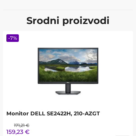
Srodni proizvodi
-
7
%
Monitor DELL SE2422H, 210-AZGT
171,21
€
159,23
€