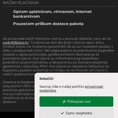
NAČINI PLAĆANJA
Općom uplatnicom, virmanom, internet
bankarstvom
Pouzećem prilikom dostave paketa
Za proizvode kojih trenutno nema u ponudi obratite nam se na
web@36doo.hr
. Trudimo se dati što bolji i točniji opis i sliku.
Unatoč tome, ne možemo garantirati da su svi navedeni podaci i
slike u potpunosti točni. Ne odgovaramo za eventualne pogreške
nastale u opisu proizvoda, greške prilikom štampanja te
promjene cijena. Sve cijene su informativnog karaktera i
podložne su promjenama, a iskazane su za avansno plaćanje
(gotovina) i uključuju PDV. Sve cijene su iskazane isključivo za
kupovinu putem webshop-a i mogu se razlikovati od cijena u
našim poslovnicama.
Kolačići
Dostava je besplatna za sve narudžbe iznad
66.36
€
(sa
uključenim PDV-a) za Zonu 1 (cijela RH, osim otoka).
Prilikom
Saznaj više o našoj politici
privatnosti
plaćanja gotovinom pri dostavi robe na kućnu adresu, moguća je
podataka
.
manja naknada za rad sa gotovinom na strani dostavne službe.
Ukoliko je to slučaj, to je jasno označeno pri samom iznosu
Prihvaćam sve
dostave.
Samo neophodno