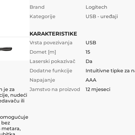
Brand
Logitech
Kategorije
USB - uređaji
KARAKTERISTIKE
Vrsta povezivanja
USB
Domet [m]
15
Laserski pokazivač
Da
Dodatne funkcije
Intuitivne tipke za 
Napajanje
AAA
n je za
Jamstvo na proizvod
12 mjeseci
cije, nudeći
davaču ili
0 omogućuje
 bez
 metara,
gubitka