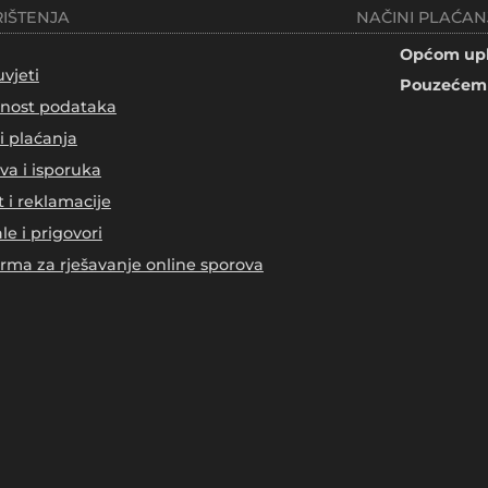
RIŠTENJA
NAČINI PLAĆAN
Općom upl
uvjeti
Pouzećem 
tnost podataka
i plaćanja
va i isporuka
t i reklamacije
le i prigovori
orma za rješavanje online sporova