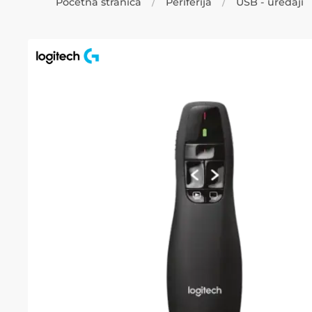
Početna stranica
Periferija
USB - uređaji