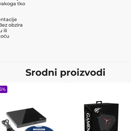
svakoga tko
entacije
Bez obzira
 ili
koću
Srodni proizvodi
5
%