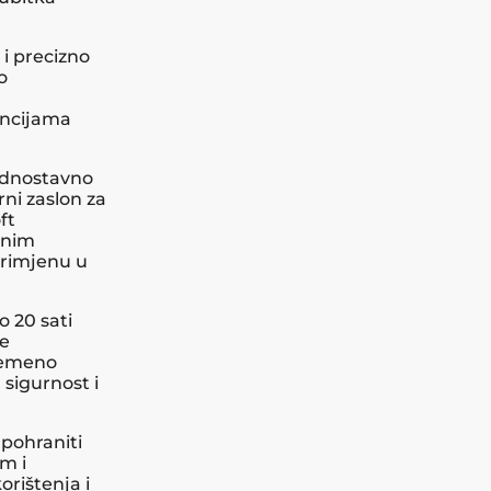
 i precizno
o
encijama
ednostavno
rni zaslon za
ft
rnim
primjenu u
o 20 sati
je
vremeno
 sigurnost i
 pohraniti
m i
rištenja i