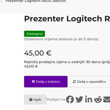
Prezenter Logitech R400, bežični
Prezenter Logitech R
Dostupno
Očekivano vrijeme dostave je do
5
dan(a)
45,00
€
Najniža prodajna cijena u zadnjih 30 dana (prij
45,00
€
Dodaj u košaricu
Dodaj u usporedilicu
Podijeli na
Ispiši