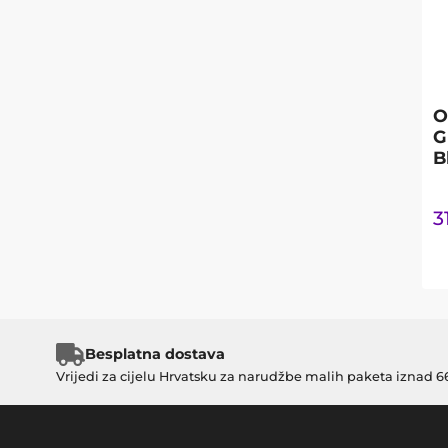
O
G
B
3
Besplatna dostava
Vrijedi za cijelu Hrvatsku za narudžbe malih paketa iznad 6