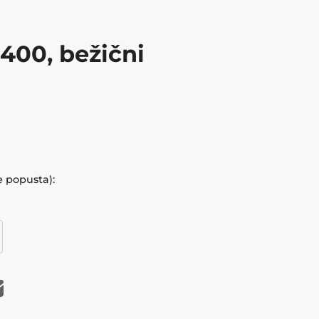
400, bežični
e popusta):