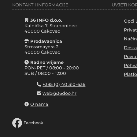
KONTAKT I INFORMACIJE
UVJETI KO
36 INFO d.o.o.
Opći 
Kalnička 7, Strahoninec
Priva
40000
Čakovec
Način
Prodavaonica
Strossmayera 2
Dosta
40000 Čakovec
Povra
Radno vrijeme
Pohva
PON-PET / 08:00 - 20:00
SUB / 08:00 - 12:00
Platf
+385 (0) 40 310-636
web@36doo.hr
O nama
Facebook