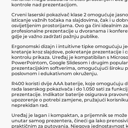
kontrole nad prezentacijom.
Crveni laserski pokazivač klase 2 omogućuje jasno
isticanje važnih točaka na slajdovima, čak i u dobr
osvijetljenim prostorijama. Ovo ga čini idealnim za
profesionalne prezentacije u dvoranama i konfer
gdje je važno zadržati pažnju publike.
Ergonomski dizajn i intuitivne tipke omogućuju j
kretanje kroz slajdove, pokretanje prezentacije i c
kontrolu prikaza. Uređaj je kompatibilan s Microso
PowerPointom, Google Slidesom i drugim popula
prezentacijskim softverima, omogućujući široku 
poslovnom i edukativnom okruženju.
R400 koristi dvije AAA baterije, koje omogućuju d
rada laserskog pokazivača i do 1.050 sati za funkci
prezentacije. Indikator baterije osigurava pravo
upozorenje o potrebi zamjene, pružajući korisniku
neprekidan rad.
Uređaj je lagan i kompaktan, a prijemnik se može
unutar samog prezentera, čineći ga lako prenosivi
praktičnim za putovanja. Njegova jednostavnost ko