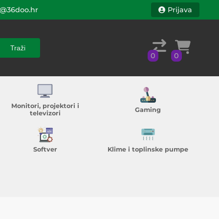
@36doo.hr
Prijava
Traži
0
0
Traži
0
0
Monitori, projektori i
Gaming
televizori
Softver
Klime i toplinske pumpe