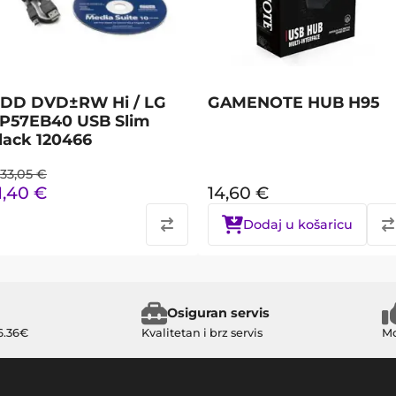
DD DVD±RW Hi / LG
GAMENOTE HUB H95
P57EB40 USB Slim
lack 120466
33,05
€
1,40
€
14,60
€
Dodaj u košaricu
Osiguran servis
6.36€
Kvalitetan i brz servis
Mo