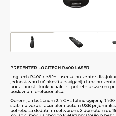
PREZENTER LOGITECH R400 LASER
Logitech R400 bežični laserski prezenter dizajnira
jednostavnu i učinkovitu navigaciju kroz prezenta
pouzdanost i funkcionalnost potrebnu svakom pre
poslovnom profesionalcu.
Opremljen bežičnom 2,4 GHz tehnologijom, R40
stabilnu vezu s računalom putem USB prijemnika,
potrebe za dodatnim softverom. S dometom do 15
korisnici mogu slobodno kretati prostorijom bez 